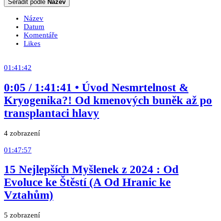
Seřadit podle
Název
Název
Datum
Komentáře
Likes
01:41:42
0:05 / 1:41:41 • Úvod Nesmrtelnost &
Kryogenika?! Od kmenových buněk až po
transplantaci hlavy
4 zobrazení
01:47:57
15 Nejlepších Myšlenek z 2024 : Od
Evoluce ke Štěstí (A Od Hranic ke
Vztahům)
5 zobrazení