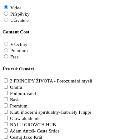
Videa
Příspěvky
Uživatelé
Content Cost
Všechny
Premium
Free
Úrovně členství
3 PRINCIPY ŽIVOTA - Porozumění mysli
Ondra
Podporovatel
Basic
Premium
Klub moderní spirituality-Gabriely Filippi
Glow akademie
BALU GROWTH HUB
Adam Antoš- Cesta Srdce
Cestuj Jako Král