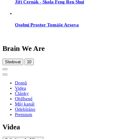
Jiří Černák - Škola Feng Ren Shui
Osobní Prostor Tomáše Arsova
Brain We Are
Sledovat
10
Domů
Videa
Články
Oblíbené
Můj kanál
Odebíráno
Premium
Videa