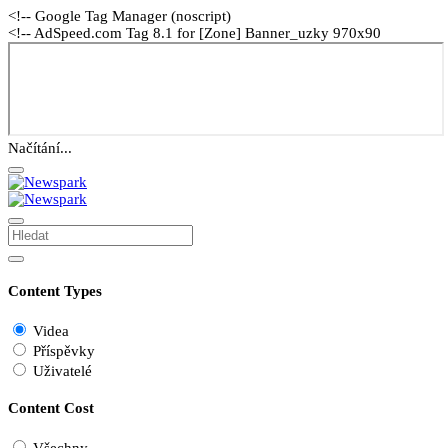
<!-- Google Tag Manager (noscript)
<!-- AdSpeed.com Tag 8.1 for [Zone] Banner_uzky 970x90
Načítání...
Content Types
Videa
Příspěvky
Uživatelé
Content Cost
Všechny