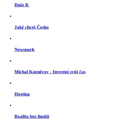
Duše K
Jaké chceš Česko
Newspark
Michal Kuzněcov - Investuj svůj čas
Hostina
Realita bez limitů