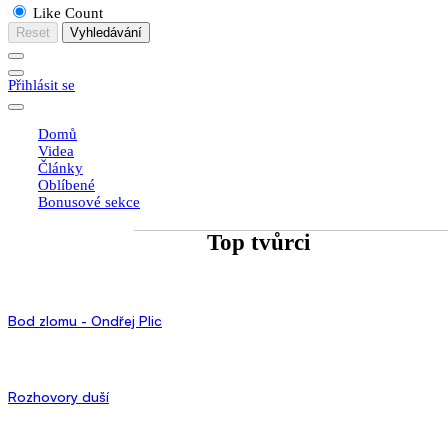
Like Count
Reset
Vyhledávání
Přihlásit se
Domů
Videa
Články
Oblíbené
Bonusové sekce
Top tvůrci
Bod zlomu - Ondřej Plic
Rozhovory duší