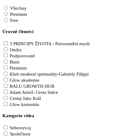
Všechny
Premium
Free
Úrovně členství
3 PRINCIPY ŽIVOTA - Porozumění mysli
Ondra
Podporovatel
Basic
Premium
Klub moderní spirituality-Gabriely Filippi
Glow akademie
BALU GROWTH HUB
Adam Antoš- Cesta Srdce
Cestuj Jako Král
Glow komunita
Kategorie videa
Seberozvoj
Společnost