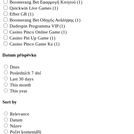
Boomerang Bet Εφαρμογή Κινητού (1)
Quickwin Live Games (1)
Efbet GR (1)
Boomerang Bet Οδηγός Ανάληψης (1)
Dudespin Programma VIP (1)
Casino Pinco Online Game (1)
Casino Pin Up Game (1)
Casino Pinco Game Kz (1)
Datum příspěvku
Dnes
Posledních 7 dní
Last 30 days
This month
This year
Sort by
Relevance
Datum
Název
Počet komentářů