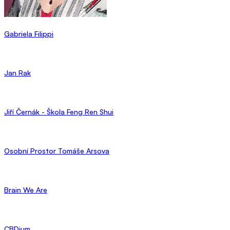
Gabriela Filippi
Jan Rak
Jiří Černák - Škola Feng Ren Shui
Osobní Prostor Tomáše Arsova
Brain We Are
CBDium