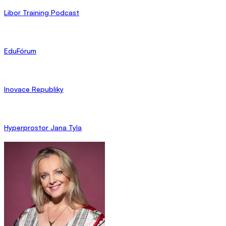
Libor Training Podcast
EduFórum
Inovace Republiky
Hyperprostor Jana Tyla