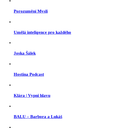
Porozumění Mysli
Umělá inteligence pro každého
Joska Šálek
Hostina Podcast
Klára | Vypni hlavu
BALU – Barbora a Lukáš