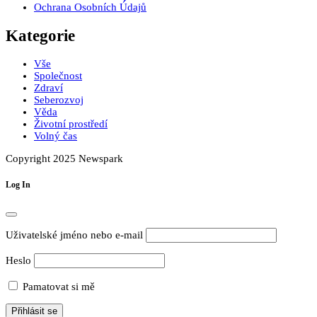
Ochrana Osobních Údajů
Kategorie
Vše
Společnost
Zdraví
Seberozvoj
Věda
Životní prostředí
Volný čas
Copyright 2025 Newspark
Log In
Uživatelské jméno nebo e-mail
Heslo
Pamatovat si mě