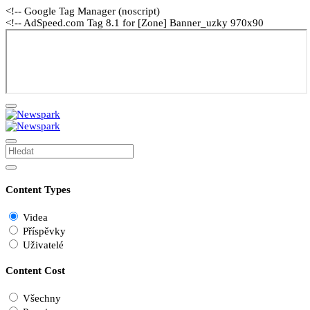
<!-- Google Tag Manager (noscript)
<!-- AdSpeed.com Tag 8.1 for [Zone] Banner_uzky 970x90
Content Types
Videa
Příspěvky
Uživatelé
Content Cost
Všechny