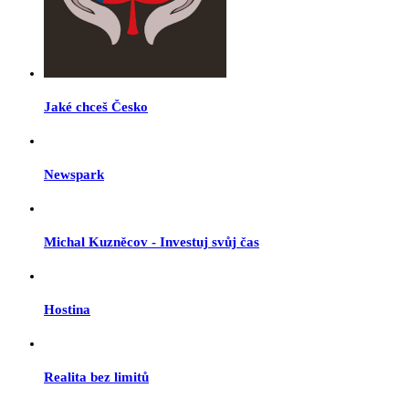
Jaké chceš Česko
Newspark
Michal Kuzněcov - Investuj svůj čas
Hostina
Realita bez limitů