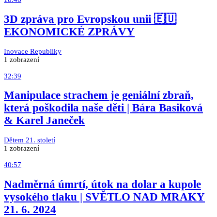
3D zpráva pro Evropskou unii 🇪🇺
EKONOMICKÉ ZPRÁVY
Inovace Republiky
1 zobrazení
32:39
Manipulace strachem je geniální zbraň,
která poškodila naše děti | Bára Basiková
& Karel Janeček
Dětem 21. století
1 zobrazení
40:57
Nadměrná úmrtí, útok na dolar a kupole
vysokého tlaku | SVĚTLO NAD MRAKY
21. 6. 2024