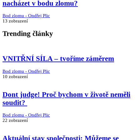
nacházet v bodu zlomu?
Bod zlomu - Ondřej Plic
13 zobrazení
Trending články
VNITŘNÍ SÍLA – tvoříme záměrem
Bod zlomu - Ondřej Plic
10 zobrazení
Dont judge! Proč bychom v životě neměli
soudit?
Bod zlomu - Ondřej Plic
22 zobrazení
Aktuální stav společnosti: Můžeme se