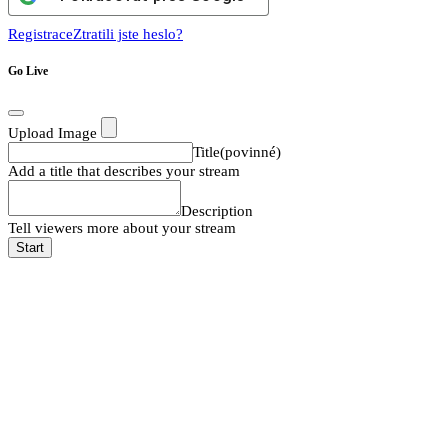
Registrace
Ztratili jste heslo?
Go Live
Upload Image
Title
(povinné)
Add a title that describes your stream
Description
Tell viewers more about your stream
Start