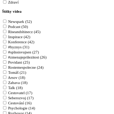
Zdraví
Štítky videa
Newspark (52)
Podcast (50)
Riseandshinecz (45)
Inspirace (42)
Konference (42)
#byznys (31)
#splnsisvujsen (27)
#zmenajeprilezitost (26)
Povidani (25)
Rostemespolecne (24)
Tomáš (21)
Arsov (18)
Zabava (18)
Talk (18)
Cestovatel (17)
Seberozvoj (17)
Cestování (16)
Psychologie (14)
Rozhovor (14)