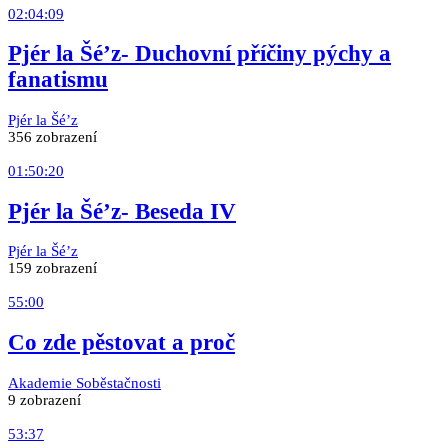
02:04:09
Pjér la Šé’z- Duchovní příčiny pýchy a
fanatismu
Pjér la Šé’z
356 zobrazení
01:50:20
Pjér la Šé’z- Beseda IV
Pjér la Šé’z
159 zobrazení
55:00
Co zde pěstovat a proč
Akademie Soběstačnosti
9 zobrazení
53:37