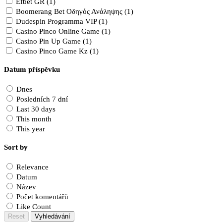
Efbet GR (1)
Boomerang Bet Οδηγός Ανάληψης (1)
Dudespin Programma VIP (1)
Casino Pinco Online Game (1)
Casino Pin Up Game (1)
Casino Pinco Game Kz (1)
Datum příspěvku
Dnes
Posledních 7 dní
Last 30 days
This month
This year
Sort by
Relevance
Datum
Název
Počet komentářů
Like Count
Reset
Vyhledávání