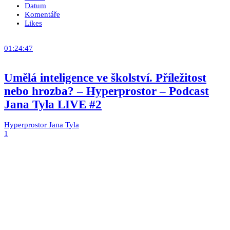
Datum
Komentáře
Likes
01:24:47
Umělá inteligence ve školství. Příležitost
nebo hrozba? – Hyperprostor – Podcast
Jana Tyla LIVE #2
Hyperprostor Jana Tyla
1