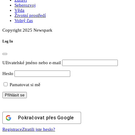
Seberozvoj
Věda
Životní prostředí
Volný čas
Copyright 2025 Newspark
Log In
Uživatelské jméno nebo e-mail
Heslo
Pamatovat si mě
Pokračovat přes Google
Registrace
Ztratili jste heslo?