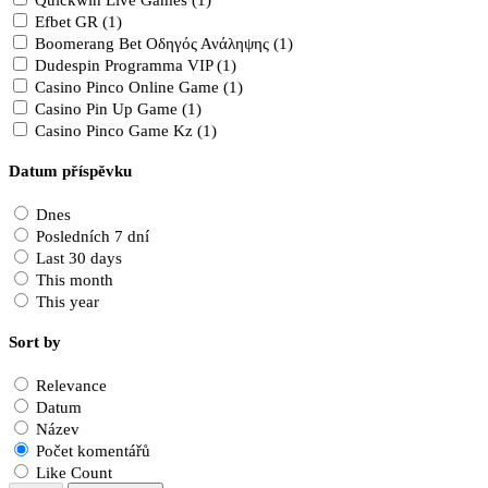
Quickwin Live Games (1)
Efbet GR (1)
Boomerang Bet Οδηγός Ανάληψης (1)
Dudespin Programma VIP (1)
Casino Pinco Online Game (1)
Casino Pin Up Game (1)
Casino Pinco Game Kz (1)
Datum příspěvku
Dnes
Posledních 7 dní
Last 30 days
This month
This year
Sort by
Relevance
Datum
Název
Počet komentářů
Like Count