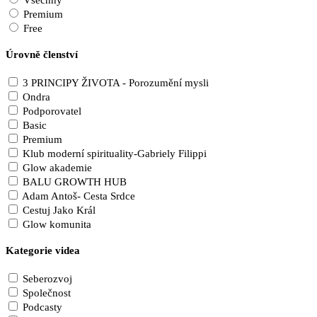
Premium
Free
Úrovně členství
3 PRINCIPY ŽIVOTA - Porozumění mysli
Ondra
Podporovatel
Basic
Premium
Klub moderní spirituality-Gabriely Filippi
Glow akademie
BALU GROWTH HUB
Adam Antoš- Cesta Srdce
Cestuj Jako Král
Glow komunita
Kategorie videa
Seberozvoj
Společnost
Podcasty