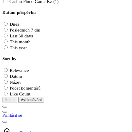
Casino Pinco Game Kz (1)
Datum příspěvku
Dnes
Posledních 7 dní
Last 30 days
This month
This year
Sort by
Relevance
Datum
Název
Počet komentářů
Like Count
Reset
Vyhledávání
Přihlásit se