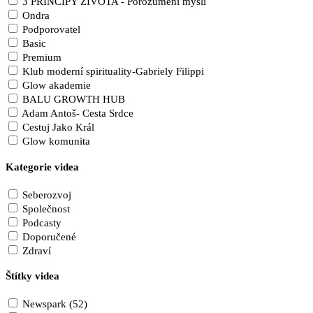
3 PRINCIPY ŽIVOTA - Porozumění mysli
Ondra
Podporovatel
Basic
Premium
Klub moderní spirituality-Gabriely Filippi
Glow akademie
BALU GROWTH HUB
Adam Antoš- Cesta Srdce
Cestuj Jako Král
Glow komunita
Kategorie videa
Seberozvoj
Společnost
Podcasty
Doporučené
Zdraví
Štítky videa
Newspark (52)