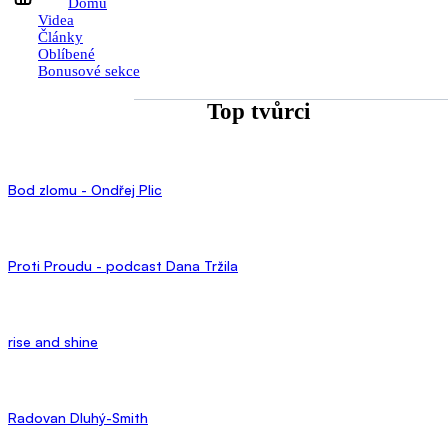
Domů
Videa
Články
Oblíbené
Bonusové sekce
Top tvůrci
Bod zlomu - Ondřej Plic
Proti Proudu - podcast Dana Tržila
rise and shine
Radovan Dluhý-Smith