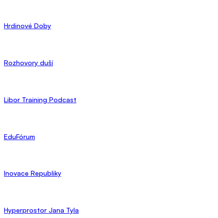
Hrdinové Doby
Rozhovory duší
Libor Training Podcast
EduFórum
Inovace Republiky
Hyperprostor Jana Tyla