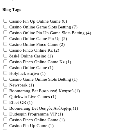
Blog Tags
Casino Pin Up Online Game (8)
Casino Online Game Slots Betting (7)
Casino Online Pin Up Game Slots Betting (4)
Casino Online Game Pin Up (2)
Casino Online Pinco Game (2)
Casino Pinco Online Kz (2)
české Online Casino (1)
Casino Pinco Online Game Kz (1)
Casino Online Game (1)
Holyluck καζίνο (1)
Casino Game Online Slots Betting (1)
Newspark (1)
Boomerang Bet Εφαρμογή Κινητού (1)
Quickwin Live Games (1)
Efbet GR (1)
Boomerang Bet Οδηγός Ανάληψης (1)
Dudespin Programma VIP (1)
Casino Pinco Online Game (1)
Casino Pin Up Game (1)