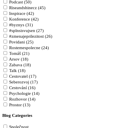
Podcast (50)
Riseandshinecz (45)
Inspirace (42)
Konference (42)
#byznys (31)
#splnsisvujsen (27)
#zmenajeprilezitost (26)
Povidani (25)
Rostemespolecne (24)
Tomáš (21)
Arsov (18)
Zabava (18)
Talk (18)
Cestovatel (17)
Seberozvoj (17)
Cestování (16)
Psychologie (14)
Rozhovor (14)
Prostor (13)
Blog Categories
Společnost