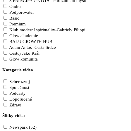
3 PRINCIPY ŽIVOTA - Porozumění mysli
Ondra
Podporovatel
Basic
Premium
Klub moderní spirituality-Gabriely Filippi
Glow akademie
BALU GROWTH HUB
Adam Antoš- Cesta Srdce
Cestuj Jako Král
Glow komunita
Kategorie videa
Seberozvoj
Společnost
Podcasty
Doporučené
Zdraví
Štítky videa
Newspark (52)