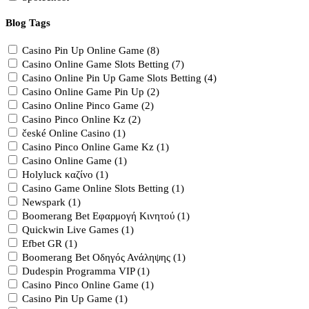
Blog Tags
Casino Pin Up Online Game (8)
Casino Online Game Slots Betting (7)
Casino Online Pin Up Game Slots Betting (4)
Casino Online Game Pin Up (2)
Casino Online Pinco Game (2)
Casino Pinco Online Kz (2)
české Online Casino (1)
Casino Pinco Online Game Kz (1)
Casino Online Game (1)
Holyluck καζίνο (1)
Casino Game Online Slots Betting (1)
Newspark (1)
Boomerang Bet Εφαρμογή Κινητού (1)
Quickwin Live Games (1)
Efbet GR (1)
Boomerang Bet Οδηγός Ανάληψης (1)
Dudespin Programma VIP (1)
Casino Pinco Online Game (1)
Casino Pin Up Game (1)