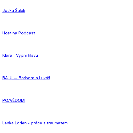
Joska Šálek
Hostina Podcast
Klára | Vypni hlavu
BALU – Barbora a Lukáš
PO/VĚDOMÍ
Lenka Lorien - práce s traumatem