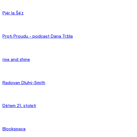
Pjér la Šé’z
Proti Proudu - podcast Dana Tržila
rise and shine
Radovan Dluhý-Smith
Dětem 21. století
Blockspace