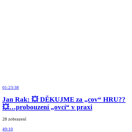
01:23:38
Jan Rak: 💥 DĚKUJME za „cov“ HRU??
💥…probouzení „ovcí“ v praxi
28 zobrazení
49:10