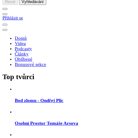
Reset
Vyhledávání
Přihlásit se
Domů
Videa
Podcasty
Články
Oblíbené
Bonusové sekce
Top tvůrci
Bod zlomu - Ondřej Plic
Osobní Prostor Tomáše Arsova