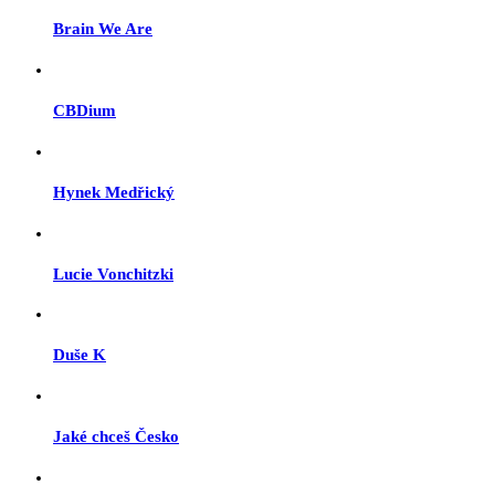
Brain We Are
CBDium
Hynek Medřický
Lucie Vonchitzki
Duše K
Jaké chceš Česko