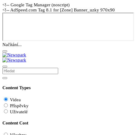
<!-- Google Tag Manager (noscript)
<!-- AdSpeed.com Tag 8.1 for [Zone] Banner_uzky 970x90
Načítání...
Content Types
Videa
Příspěvky
Uživatelé
Content Cost
Všechny