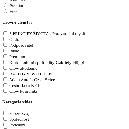
Premium
Free
Úrovně členství
3 PRINCIPY ŽIVOTA - Porozumění mysli
Ondra
Podporovatel
Basic
Premium
Klub moderní spirituality-Gabriely Filippi
Glow akademie
BALU GROWTH HUB
Adam Antoš- Cesta Srdce
Cestuj Jako Král
Glow komunita
Kategorie videa
Seberozvoj
Společnost
Podcasty