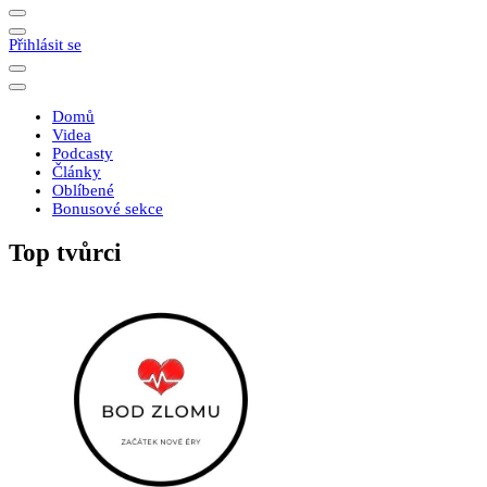
Přihlásit se
Domů
Videa
Podcasty
Články
Oblíbené
Bonusové sekce
Top tvůrci