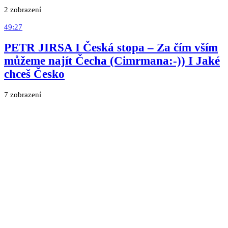
2 zobrazení
49:27
PETR JIRSA I Česká stopa – Za čím vším
můžeme najít Čecha (Cimrmana:-)) I Jaké
chceš Česko
7 zobrazení