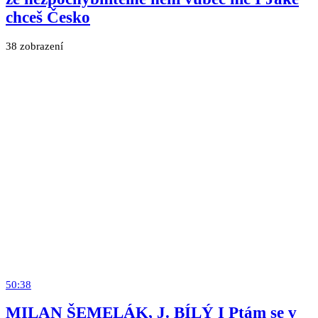
chceš Česko
38 zobrazení
50:38
MILAN ŠEMELÁK, J. BÍLÝ I Ptám se v