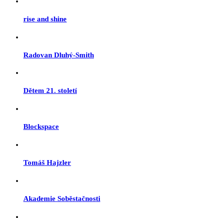
rise and shine
Radovan Dluhý-Smith
Dětem 21. století
Blockspace
Tomáš Hajzler
Akademie Soběstačnosti