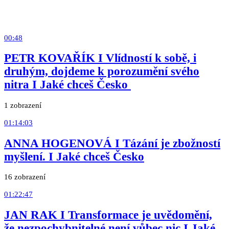
00:48
PETR KOVAŘÍK I Vlídností k sobě, i
druhým, dojdeme k porozumění svého
nitra I Jaké chceš Česko
1 zobrazení
01:14:03
ANNA HOGENOVÁ I Tázání je zbožností
myšlení. I Jaké chceš Česko
16 zobrazení
01:22:47
JAN RAK I Transformace je uvědomění,
že nezpochybnitelné není vůbec nic I Jaké