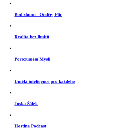
Bod zlomu - Ondřej Plic
Realita bez limitů
Porozumění Mysli
Umělá inteligence pro každého
Joska Šálek
Hostina Podcast