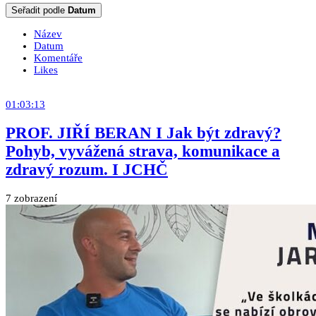
Seřadit podle
Datum
Název
Datum
Komentáře
Likes
01:03:13
PROF. JIŘÍ BERAN I Jak být zdravý?
Pohyb, vyvážená strava, komunikace a
zdravý rozum. I JCHČ
7 zobrazení