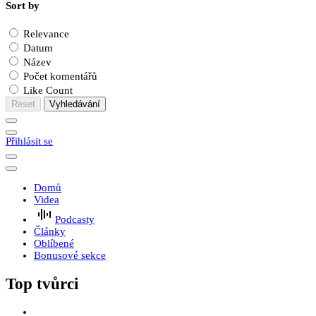
Sort by
Relevance
Datum
Název
Počet komentářů
Like Count
Reset
Vyhledávání
Přihlásit se
Domů
Videa
Podcasty
Články
Oblíbené
Bonusové sekce
Top tvůrci