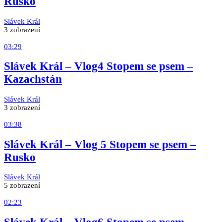
Rusko
Slávek Král
3 zobrazení
03:29
Slávek Král – Vlog4 Stopem se psem –
Kazachstán
Slávek Král
3 zobrazení
03:38
Slávek Král – Vlog 5 Stopem se psem –
Rusko
Slávek Král
5 zobrazení
02:23