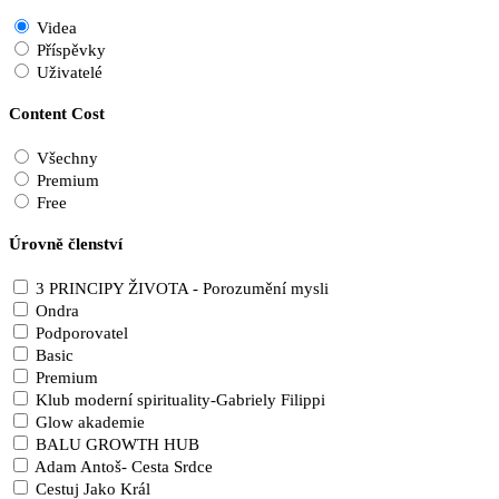
Videa
Příspěvky
Uživatelé
Content Cost
Všechny
Premium
Free
Úrovně členství
3 PRINCIPY ŽIVOTA - Porozumění mysli
Ondra
Podporovatel
Basic
Premium
Klub moderní spirituality-Gabriely Filippi
Glow akademie
BALU GROWTH HUB
Adam Antoš- Cesta Srdce
Cestuj Jako Král