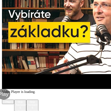
Video Player is loading.
Play
Play
Skip
Skip
Video
backward
forward
5
5
seconds
seconds