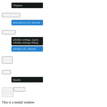
Chapters
Descriptions
descriptions off
, selected
Subtitles
subtitles settings
, opens
subtitles settings dialog
subtitles off
, selected
Audio
Track
Auto
Quality
Picture-
Fullscreen
in-
Picture
This is a modal window.