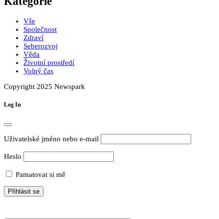
Kategorie
Vše
Společnost
Zdraví
Seberozvoj
Věda
Životní prostředí
Volný čas
Copyright 2025 Newspark
Log In
Uživatelské jméno nebo e-mail
Heslo
Pamatovat si mě