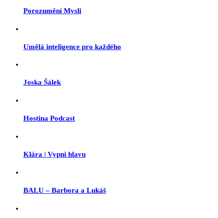
Porozumění Mysli
Umělá inteligence pro každého
Joska Šálek
Hostina Podcast
Klára | Vypni hlavu
BALU – Barbora a Lukáš