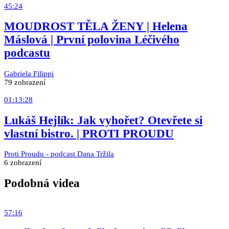
45:24
MOUDROST TĚLA ŽENY | Helena
Máslová | První polovina Léčivého
podcastu
Gabriela Filippi
79 zobrazení
01:13:28
Lukáš Hejlík: Jak vyhořet? Otevřete si
vlastní bistro. | PROTI PROUDU
Proti Proudu - podcast Dana Tržila
6 zobrazení
Podobná videa
57:16