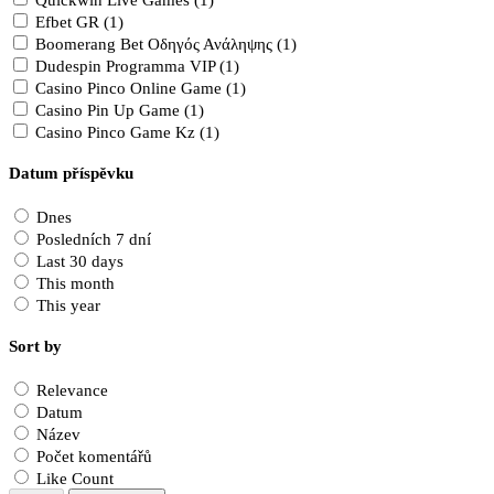
Quickwin Live Games (1)
Efbet GR (1)
Boomerang Bet Οδηγός Ανάληψης (1)
Dudespin Programma VIP (1)
Casino Pinco Online Game (1)
Casino Pin Up Game (1)
Casino Pinco Game Kz (1)
Datum příspěvku
Dnes
Posledních 7 dní
Last 30 days
This month
This year
Sort by
Relevance
Datum
Název
Počet komentářů
Like Count