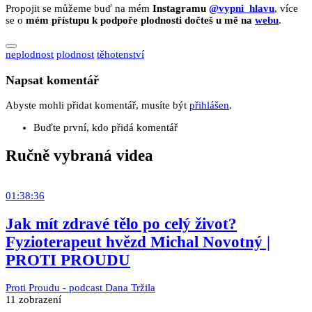
Propojit se můžeme buď na mém
Instagramu
@vypni_hlavu
, více
se o
mém přístupu k podpoře plodnosti dočteš u mě na
webu
.
neplodnost
plodnost
těhotenství
Napsat komentář
Abyste mohli přidat komentář, musíte být
přihlášen
.
Buďte první, kdo přidá komentář
Ručně vybraná videa
01:38:36
Jak mít zdravé tělo po celý život?
Fyzioterapeut hvězd Michal Novotný |
PROTI PROUDU
Proti Proudu - podcast Dana Tržila
11 zobrazení