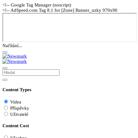
Loaded
:
0%
<!-- Google Tag Manager (noscript)
<!-- AdSpeed.com Tag 8.1 for [Zone] Banner_uzky 970x90
Načítání...
Content Types
Videa
Příspěvky
Uživatelé
Content Cost
Všechny