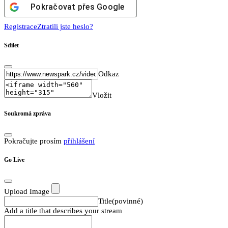
Pokračovat přes Google
Registrace
Ztratili jste heslo?
Sdílet
Odkaz
Vložit
Soukromá zpráva
Pokračujte prosím
přihlášení
Go Live
Upload Image
Title
(povinné)
Add a title that describes your stream