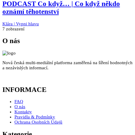
PODCAST Co když… | Co když někdo
oznámí těhotenství
Klára | Vypni hlavu
7 zobrazení
O nás
Nová česká multi-mediální platforma zaměřená na šíření hodnotných
a nezávislých informací.
INFORMACE
FAQ
O nás
Kontakty
Pravidla & Podmínky
Ochrana Osobních Údajů
Kategorie