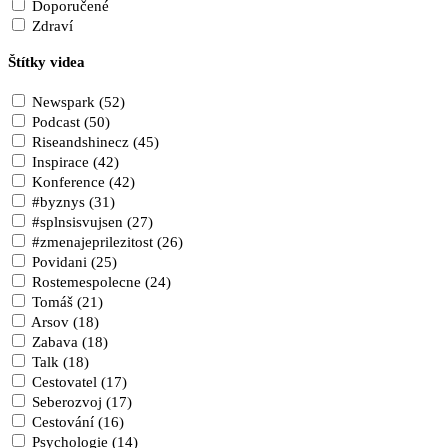
Doporučené
Zdraví
Štítky videa
Newspark (52)
Podcast (50)
Riseandshinecz (45)
Inspirace (42)
Konference (42)
#byznys (31)
#splnsisvujsen (27)
#zmenajeprilezitost (26)
Povidani (25)
Rostemespolecne (24)
Tomáš (21)
Arsov (18)
Zabava (18)
Talk (18)
Cestovatel (17)
Seberozvoj (17)
Cestování (16)
Psychologie (14)