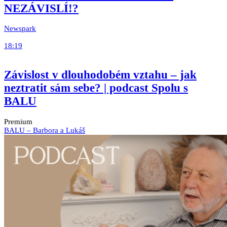
NEZÁVISLÍ!?
Newspark
18:19
Závislost v dlouhodobém vztahu – jak
neztratit sám sebe? | podcast Spolu s
BALU
Premium
BALU – Barbora a Lukáš