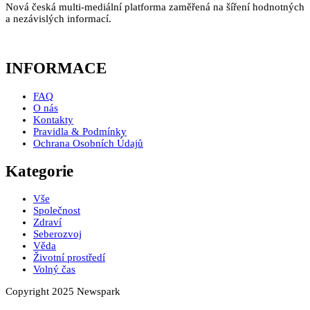
Nová česká multi-mediální platforma zaměřená na šíření hodnotných
a nezávislých informací.
INFORMACE
FAQ
O nás
Kontakty
Pravidla & Podmínky
Ochrana Osobních Údajů
Kategorie
Vše
Společnost
Zdraví
Seberozvoj
Věda
Životní prostředí
Volný čas
Copyright 2025 Newspark