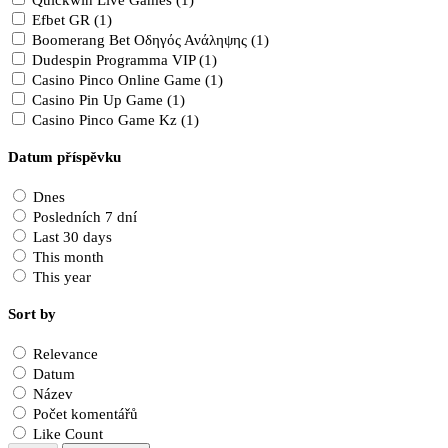
Quickwin Live Games (1)
Efbet GR (1)
Boomerang Bet Οδηγός Ανάληψης (1)
Dudespin Programma VIP (1)
Casino Pinco Online Game (1)
Casino Pin Up Game (1)
Casino Pinco Game Kz (1)
Datum příspěvku
Dnes
Posledních 7 dní
Last 30 days
This month
This year
Sort by
Relevance
Datum
Název
Počet komentářů
Like Count