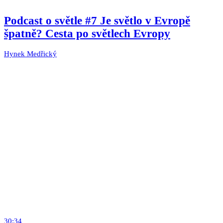
Podcast o světle #7 Je světlo v Evropě
špatně? Cesta po světlech Evropy
Hynek Medřický
30:34