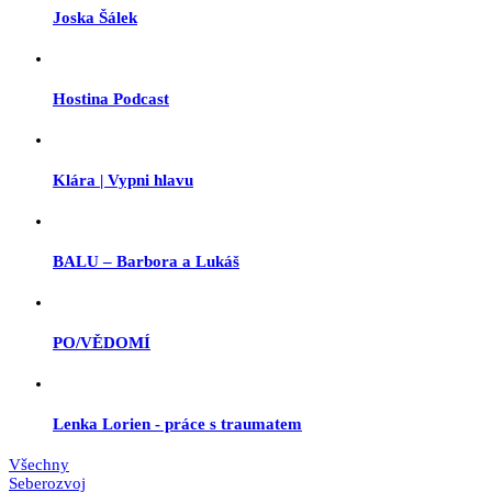
Joska Šálek
Hostina Podcast
Klára | Vypni hlavu
BALU – Barbora a Lukáš
PO/VĚDOMÍ
Lenka Lorien - práce s traumatem
Všechny
Seberozvoj