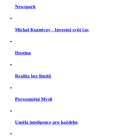
Newspark
Michal Kuzněcov - Investuj svůj čas
Hostina
Realita bez limitů
Porozumění Mysli
Umělá inteligence pro každého