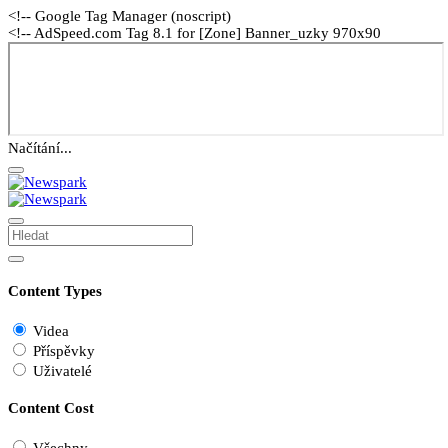
<!-- Google Tag Manager (noscript)
<!-- AdSpeed.com Tag 8.1 for [Zone] Banner_uzky 970x90
Načítání...
Content Types
Videa
Příspěvky
Uživatelé
Content Cost
Všechny