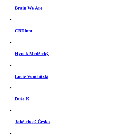
Brain We Are
CBDium
Hynek Medřický
Lucie Vonchitzki
Duše K
Jaké chceš Česko