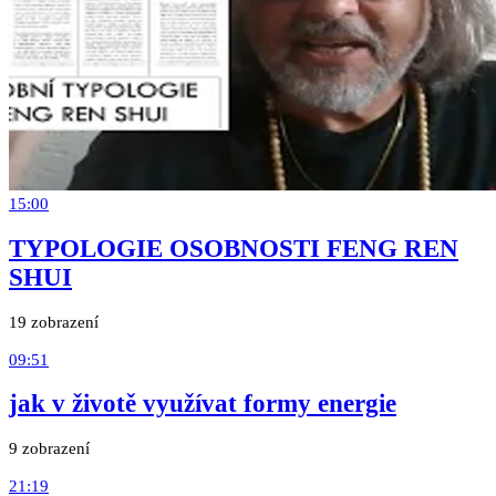
15:00
TYPOLOGIE OSOBNOSTI FENG REN
SHUI
19 zobrazení
09:51
jak v životě využívat formy energie
9 zobrazení
21:19