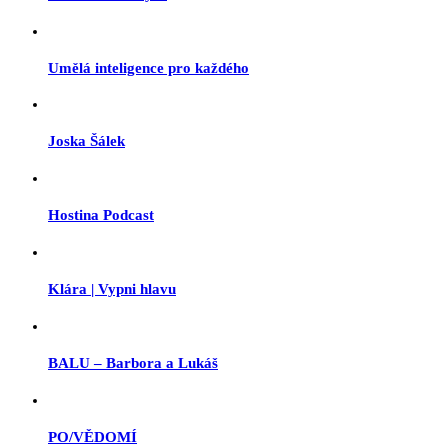
Umělá inteligence pro každého
Joska Šálek
Hostina Podcast
Klára | Vypni hlavu
BALU – Barbora a Lukáš
PO/VĚDOMÍ