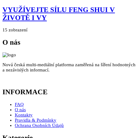
VYUŽÍVEJTE SÍLU FENG SHUI V
ŽIVOTĚ I VY
15 zobrazení
O nás
Nová česká multi-mediální platforma zaměřená na šíření hodnotných
a nezávislých informací.
INFORMACE
FAQ
O nás
Kontakty
Pravidla & Podmínky
Ochrana Osobních Údajů
Kategorie