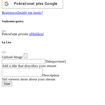
Pokračovat přes Google
Registrace
Ztratili jste heslo?
Soukromá zpráva
Pokračujte prosím
přihlášení
Go Live
Upload Image
Title
(povinné)
Add a title that describes your stream
Description
Tell viewers more about your stream
Start