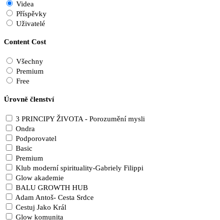
Videa
Příspěvky
Uživatelé
Content Cost
Všechny
Premium
Free
Úrovně členství
3 PRINCIPY ŽIVOTA - Porozumění mysli
Ondra
Podporovatel
Basic
Premium
Klub moderní spirituality-Gabriely Filippi
Glow akademie
BALU GROWTH HUB
Adam Antoš- Cesta Srdce
Cestuj Jako Král
Glow komunita