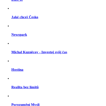
Jaké chceš Česko
Newspark
Michal Kuzněcov - Investuj svůj čas
Hostina
Realita bez limitů
Porozumění Mysli