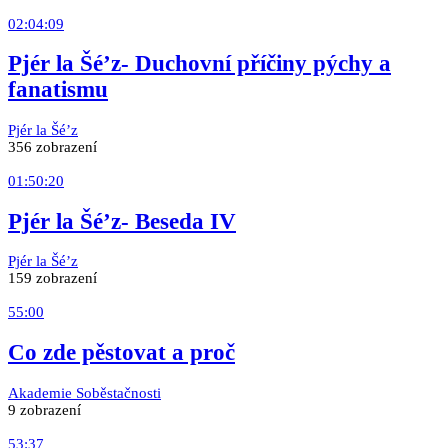
02:04:09
Pjér la Šé’z- Duchovní příčiny pýchy a
fanatismu
Pjér la Šé’z
356 zobrazení
01:50:20
Pjér la Šé’z- Beseda IV
Pjér la Šé’z
159 zobrazení
55:00
Co zde pěstovat a proč
Akademie Soběstačnosti
9 zobrazení
53:37