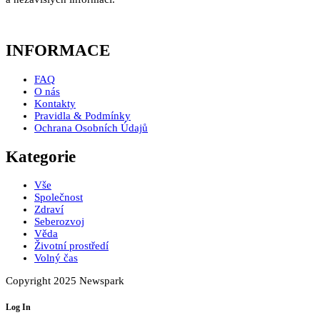
INFORMACE
FAQ
O nás
Kontakty
Pravidla & Podmínky
Ochrana Osobních Údajů
Kategorie
Vše
Společnost
Zdraví
Seberozvoj
Věda
Životní prostředí
Volný čas
Copyright 2025 Newspark
Log In