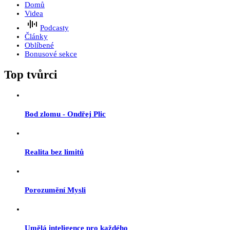
Domů
Videa
Podcasty
Články
Oblíbené
Bonusové sekce
Top tvůrci
Bod zlomu - Ondřej Plic
Realita bez limitů
Porozumění Mysli
Umělá inteligence pro každého