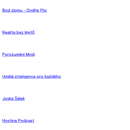
Bod zlomu - Ondřej Plic
Realita bez limitů
Porozumění Mysli
Umělá inteligence pro každého
Joska Šálek
Hostina Podcast