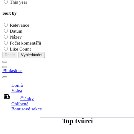
This year
Sort by
Relevance
Datum
Název
Počet komentářů
Like Count
Reset
Vyhledávání
Přihlásit se
Domů
Videa
Články
Oblíbené
Bonusové sekce
Top tvůrci