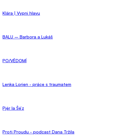
Klára | Vypni hlavu
BALU – Barbora a Lukáš
PO/VĚDOMÍ
Lenka Lorien - práce s traumatem
Pjér la Šé’z
Proti Proudu - podcast Dana Tržila