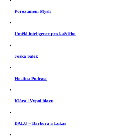
Porozumění Mysli
Umělá inteligence pro každého
Joska Šálek
Hostina Podcast
Klára | Vypni hlavu
BALU – Barbora a Lukáš