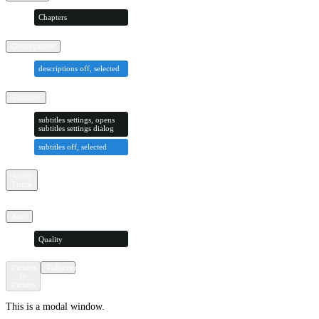
Chapters
Descriptions
descriptions off
, selected
Subtitles
subtitles settings
, opens
subtitles settings dialog
subtitles off
, selected
Audio
Track
Auto
Quality
Picture-
Fullscreen
in-
Picture
This is a modal window.