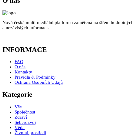
O nás
Nová česká multi-mediální platforma zaměřená na šíření hodnotných
a nezávislých informací.
INFORMACE
FAQ
O nás
Kontakty
Pravidla & Podmínky
Ochrana Osobních Údajů
Kategorie
Vše
Společnost
Zdraví
Seberozvoj
Věda
Životní prostředí