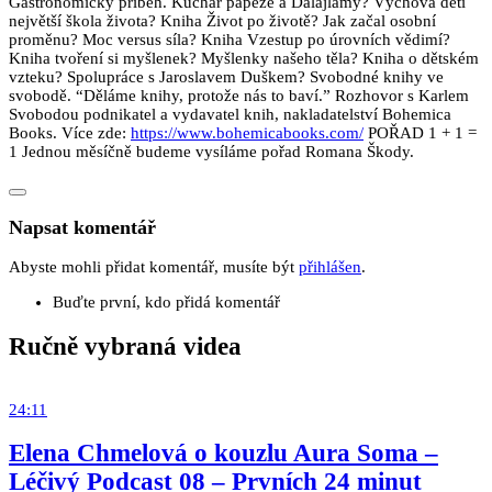
Gastronomický příběh. Kuchař papeže a Dalajlámy? Výchova dětí
největší škola života? Kniha Život po životě? Jak začal osobní
proměnu? Moc versus síla? Kniha Vzestup po úrovních vědimí?
Kniha tvoření si myšlenek? Myšlenky našeho těla? Kniha o dětském
vzteku? Spolupráce s Jaroslavem Duškem? Svobodné knihy ve
svobodě. “Děláme knihy, protože nás to baví.” Rozhovor s Karlem
Svobodou podnikatel a vydavatel knih, nakladatelství Bohemica
Books. Více zde:
https://www.bohemicabooks.com/
POŘAD 1 + 1 =
1 Jednou měsíčně budeme vysíláme pořad Romana Škody.
Napsat komentář
Abyste mohli přidat komentář, musíte být
přihlášen
.
Buďte první, kdo přidá komentář
Ručně vybraná videa
24:11
Elena Chmelová o kouzlu Aura Soma –
Léčivý Podcast 08 – Prvních 24 minut