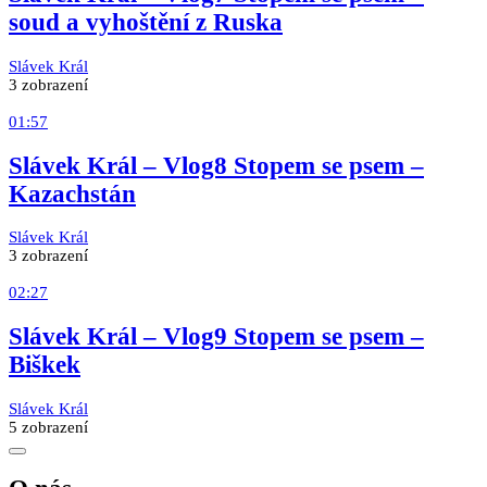
soud a vyhoštění z Ruska
Slávek Král
3 zobrazení
01:57
Slávek Král – Vlog8 Stopem se psem –
Kazachstán
Slávek Král
3 zobrazení
02:27
Slávek Král – Vlog9 Stopem se psem –
Biškek
Slávek Král
5 zobrazení