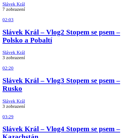
Slávek Král
7 zobrazení
02:03
Slávek Král – Vlog2 Stopem se psem –
Polsko a Pobaltí
Slávek Král
3 zobrazení
02:20
Slávek Král – Vlog3 Stopem se psem –
Rusko
Slávek Král
3 zobrazení
03:29
Slávek Král – Vlog4 Stopem se psem –
Kazachstán