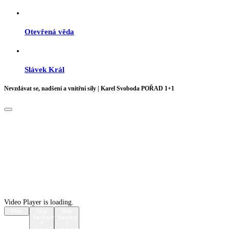
Otevřená věda
Slávek Král
Nevzdávat se, nadšení a vnitřní síly | Karel Svoboda POŘAD 1+1
Video Player is loading.
Play
Skip
Skip
backward
forward
5
5