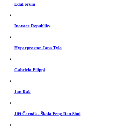
EduFórum
Inovace Republiky
Hyperprostor Jana Tyla
Gabriela Filippi
Jan Rak
Jiří Černák - Škola Feng Ren Shui