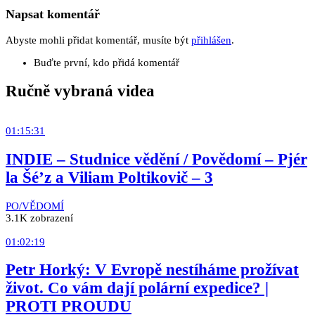
Napsat komentář
Abyste mohli přidat komentář, musíte být
přihlášen
.
Buďte první, kdo přidá komentář
Ručně vybraná videa
01:15:31
INDIE – Studnice vědění / Povědomí – Pjér
la Šé’z a Viliam Poltikovič – 3
PO/VĚDOMÍ
3.1K zobrazení
01:02:19
Petr Horký: V Evropě nestíháme prožívat
život. Co vám dají polární expedice? |
PROTI PROUDU