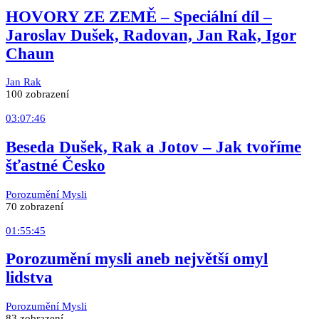
HOVORY ZE ZEMĚ – Speciální díl –
Jaroslav Dušek, Radovan, Jan Rak, Igor
Chaun
Jan Rak
100 zobrazení
03:07:46
Beseda Dušek, Rak a Jotov – Jak tvoříme
šťastné Česko
Porozumění Mysli
70 zobrazení
01:55:45
Porozumění mysli aneb největší omyl
lidstva
Porozumění Mysli
83 zobrazení