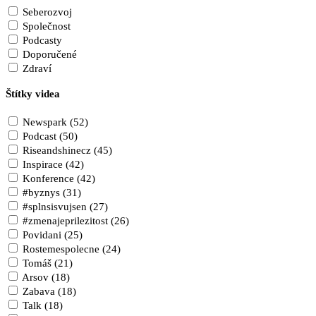
Seberozvoj
Společnost
Podcasty
Doporučené
Zdraví
Štítky videa
Newspark (52)
Podcast (50)
Riseandshinecz (45)
Inspirace (42)
Konference (42)
#byznys (31)
#splnsisvujsen (27)
#zmenajeprilezitost (26)
Povidani (25)
Rostemespolecne (24)
Tomáš (21)
Arsov (18)
Zabava (18)
Talk (18)