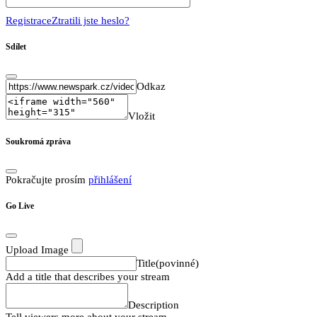
Registrace
Ztratili jste heslo?
Sdílet
Odkaz
Vložit
Soukromá zpráva
Pokračujte prosím
přihlášení
Go Live
Upload Image
Title
(povinné)
Add a title that describes your stream
Description
Tell viewers more about your stream