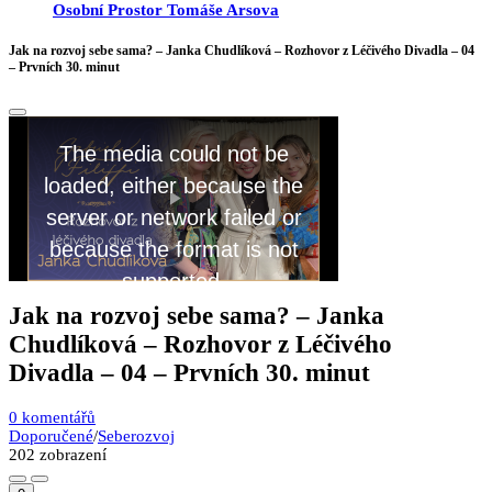
Osobní Prostor Tomáše Arsova
Jak na rozvoj sebe sama? – Janka Chudlíková – Rozhovor z Léčivého Divadla – 04
– Prvních 30. minut
This
The media could not be
is
a
loaded, either because the
modal
window.
server or network failed or
Play
because the format is not
Video
supported.
Jak na rozvoj sebe sama? – Janka
Chudlíková – Rozhovor z Léčivého
Divadla – 04 – Prvních 30. minut
0 komentářů
Doporučené
/
Seberozvoj
202 zobrazení