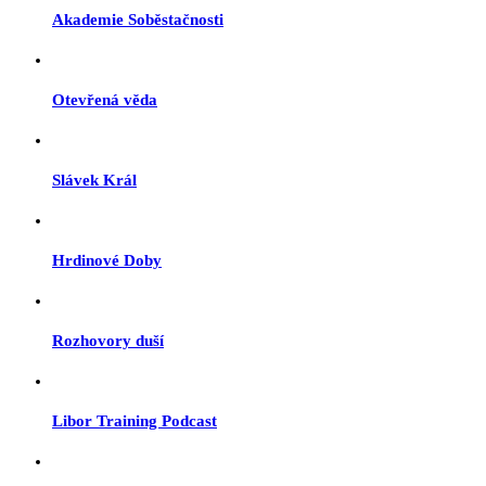
Akademie Soběstačnosti
Otevřená věda
Slávek Král
Hrdinové Doby
Rozhovory duší
Libor Training Podcast