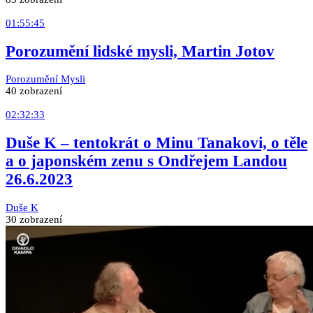
01:55:45
Porozumění lidské mysli, Martin Jotov
Porozumění Mysli
40 zobrazení
02:32:33
Duše K – tentokrát o Minu Tanakovi, o těle
a o japonském zenu s Ondřejem Landou
26.6.2023
Duše K
30 zobrazení