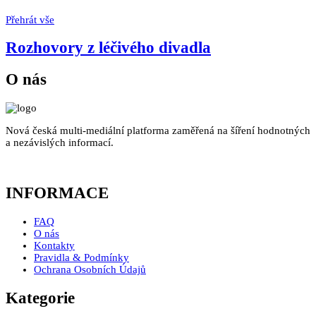
Přehrát vše
Rozhovory z léčivého divadla
O nás
Nová česká multi-mediální platforma zaměřená na šíření hodnotných
a nezávislých informací.
INFORMACE
FAQ
O nás
Kontakty
Pravidla & Podmínky
Ochrana Osobních Údajů
Kategorie