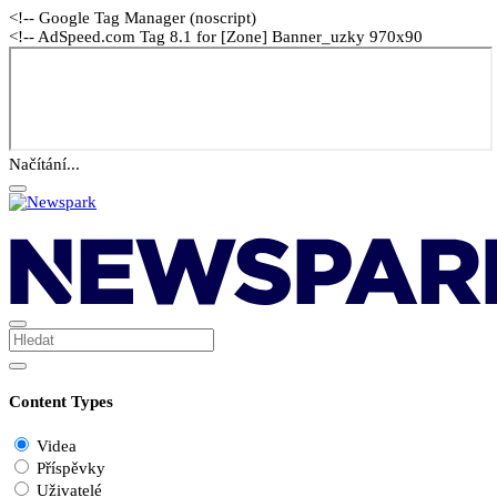
<!-- Google Tag Manager (noscript)
<!-- AdSpeed.com Tag 8.1 for [Zone] Banner_uzky 970x90
Načítání...
Content Types
Videa
Příspěvky
Uživatelé