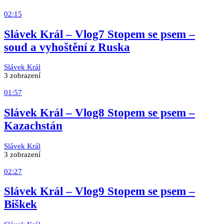
02:15
Slávek Král – Vlog7 Stopem se psem –
soud a vyhoštění z Ruska
Slávek Král
3 zobrazení
01:57
Slávek Král – Vlog8 Stopem se psem –
Kazachstán
Slávek Král
3 zobrazení
02:27
Slávek Král – Vlog9 Stopem se psem –
Biškek