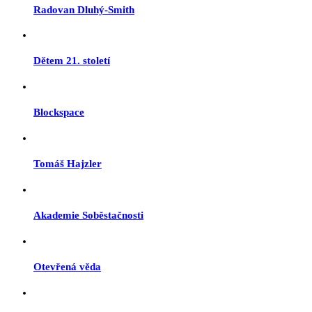
Radovan Dluhý-Smith
Dětem 21. století
Blockspace
Tomáš Hajzler
Akademie Soběstačnosti
Otevřená věda