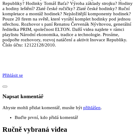
Republiky? Hodinky Tomáš Baťa? Výroba základy strojku? Hodiny
a hodiny leštění? Zlaté české ručičky? Zlaté české hodinky? Ruční
kompletace a montáž hodinek? Nejsložitější komponenty hodinek?
Pouze 20 firem na světě, které vyrábí komplet hodinky pod jednou
střechou. Rozhovor s paní Renatou Červenák Nývltovou, generální
ředitelka PRIM, společnost ELTON. Další videa najdete v rámci
playlistu Národní ekonomika, tradice a technologie. Prosíme,
podpořte rozhovory, rozvoj natáčení a aktivit Inovace Republiky.
Číslo účtu: 12122128/2010.
Přihlásit se
Napsat komentář
Abyste mohli přidat komentář, musíte být
přihlášen
.
Buďte první, kdo přidá komentář
Ručně vybraná videa