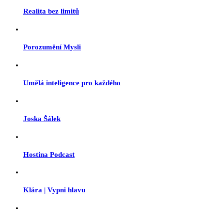
Realita bez limitů
Porozumění Mysli
Umělá inteligence pro každého
Joska Šálek
Hostina Podcast
Klára | Vypni hlavu