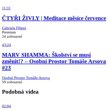
11:31
ČTYŘI ŽIVLY | Meditace měsíce července
Gabriela Filippi
Premium
24 zobrazení
43:24
MARV SHAMMA: Školství se musí
změnit!? – Osobní Prostor Tomáše Arsova
#23
Osobní Prostor Tomáše Arsova
59 zobrazení
Podobná videa
02:04