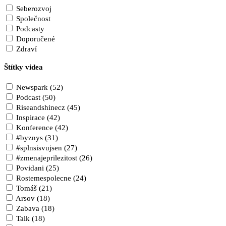
Seberozvoj
Společnost
Podcasty
Doporučené
Zdraví
Štítky videa
Newspark (52)
Podcast (50)
Riseandshinecz (45)
Inspirace (42)
Konference (42)
#byznys (31)
#splnsisvujsen (27)
#zmenajeprilezitost (26)
Povidani (25)
Rostemespolecne (24)
Tomáš (21)
Arsov (18)
Zabava (18)
Talk (18)