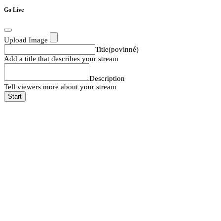
Go Live
Upload Image
Title
(povinné)
Add a title that describes your stream
Description
Tell viewers more about your stream
Start