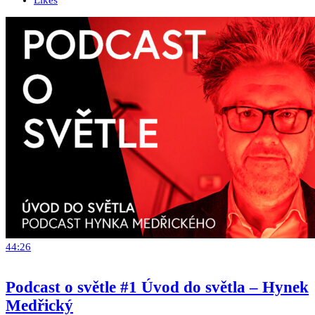
44:26
Podcast o světle #1 Úvod do světla – Hynek
Medřický