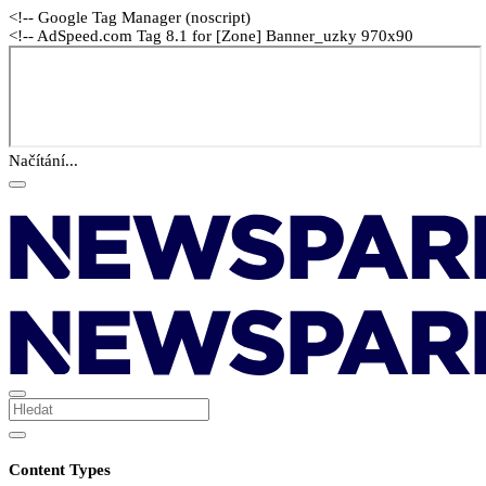
<!-- Google Tag Manager (noscript)
<!-- AdSpeed.com Tag 8.1 for [Zone] Banner_uzky 970x90
Načítání...
Content Types