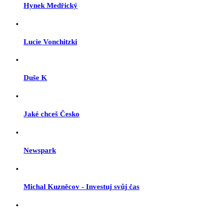
Hynek Medřický
Lucie Vonchitzki
Duše K
Jaké chceš Česko
Newspark
Michal Kuzněcov - Investuj svůj čas