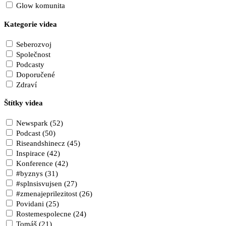
Glow komunita
Kategorie videa
Seberozvoj
Společnost
Podcasty
Doporučené
Zdraví
Štítky videa
Newspark (52)
Podcast (50)
Riseandshinecz (45)
Inspirace (42)
Konference (42)
#byznys (31)
#splnsisvujsen (27)
#zmenajeprilezitost (26)
Povidani (25)
Rostemespolecne (24)
Tomáš (21)