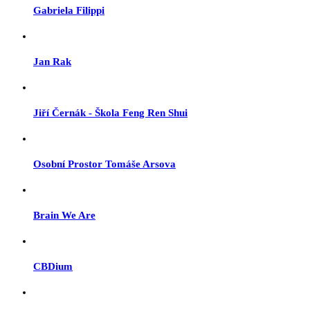
Gabriela Filippi
Jan Rak
Jiří Černák - Škola Feng Ren Shui
Osobní Prostor Tomáše Arsova
Brain We Are
CBDium