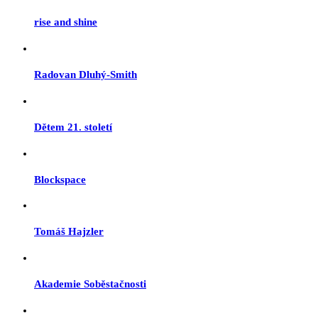
rise and shine
Radovan Dluhý-Smith
Dětem 21. století
Blockspace
Tomáš Hajzler
Akademie Soběstačnosti