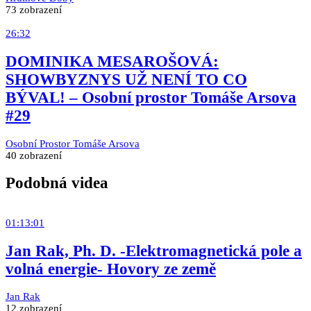
73 zobrazení
26:32
DOMINIKA MESAROŠOVÁ:
SHOWBYZNYS UŽ NENÍ TO CO
BÝVAL! – Osobní prostor Tomáše Arsova
#29
Osobní Prostor Tomáše Arsova
40 zobrazení
Podobná videa
01:13:01
Jan Rak, Ph. D. -Elektromagnetická pole a
volná energie- Hovory ze země
Jan Rak
12 zobrazení