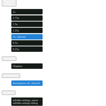
Playback
Rate
2x
1.75x
1.5x
1.25x
1x
, selected
0.5x
0.25x
Chapters
Chapters
Descriptions
descriptions off
, selected
Subtitles
subtitles settings
, opens
subtitles settings dialog