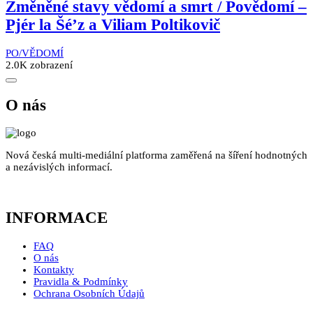
Změněné stavy vědomí a smrt / Povědomí –
Pjér la Šé’z a Viliam Poltikovič
PO/VĚDOMÍ
2.0K zobrazení
O nás
Nová česká multi-mediální platforma zaměřená na šíření hodnotných
a nezávislých informací.
INFORMACE
FAQ
O nás
Kontakty
Pravidla & Podmínky
Ochrana Osobních Údajů