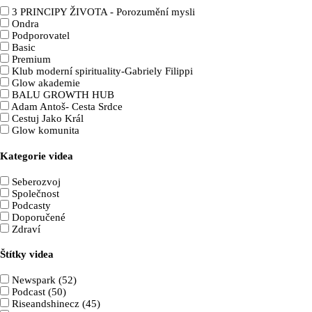
3 PRINCIPY ŽIVOTA - Porozumění mysli
Ondra
Podporovatel
Basic
Premium
Klub moderní spirituality-Gabriely Filippi
Glow akademie
BALU GROWTH HUB
Adam Antoš- Cesta Srdce
Cestuj Jako Král
Glow komunita
Kategorie videa
Seberozvoj
Společnost
Podcasty
Doporučené
Zdraví
Štítky videa
Newspark (52)
Podcast (50)
Riseandshinecz (45)