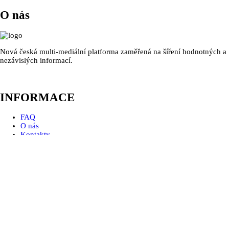
O nás
Nová česká multi-mediální platforma zaměřená na šíření hodnotných a
nezávislých informací.
INFORMACE
FAQ
O nás
Kontakty
Pravidla & Podmínky
Ochrana Osobních Údajů
Kategorie
Vše
Společnost
Zdraví
Seberozvoj
Věda