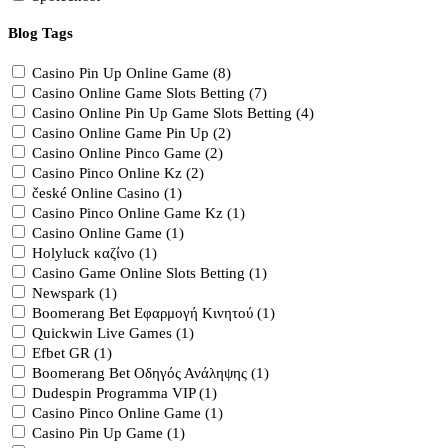
Blog Tags
Casino Pin Up Online Game (8)
Casino Online Game Slots Betting (7)
Casino Online Pin Up Game Slots Betting (4)
Casino Online Game Pin Up (2)
Casino Online Pinco Game (2)
Casino Pinco Online Kz (2)
české Online Casino (1)
Casino Pinco Online Game Kz (1)
Casino Online Game (1)
Holyluck καζίνο (1)
Casino Game Online Slots Betting (1)
Newspark (1)
Boomerang Bet Εφαρμογή Κινητού (1)
Quickwin Live Games (1)
Efbet GR (1)
Boomerang Bet Οδηγός Ανάληψης (1)
Dudespin Programma VIP (1)
Casino Pinco Online Game (1)
Casino Pin Up Game (1)