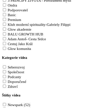
3 PRINCIPY ŽIVOTA - Porozumění mysli
Ondra
Podporovatel
Basic
Premium
Klub moderní spirituality-Gabriely Filippi
Glow akademie
BALU GROWTH HUB
Adam Antoš- Cesta Srdce
Cestuj Jako Král
Glow komunita
Kategorie videa
Seberozvoj
Společnost
Podcasty
Doporučené
Zdraví
Štítky videa
Newspark (52)