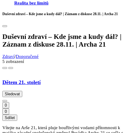
Realita bez limitů
Duševní zdraví – Kde jsme a kudy dál? | Záznam z diskuse 28.11. | Archa 21
Duševní zdraví – Kde jsme a kudy dál? |
Záznam z diskuse 28.11. | Archa 21
Zdraví
/
Doporučené
5 zobrazení
Dětem 21. století
Sledovat
0
0
Sdílet
Vítejte na Arše 21, která pluje bouřlivými vodami přítomnosti k
majáku zásadní společenské změny! Posádka Archy 21 se sešla s