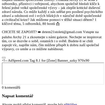
odborníky, příznivci i veřejností, abychom společně hledali klíče k
řešení jedné velké společenské výzvy – jak zlepšit kritické duševní
zdraví národa. Co může každý z nás udělat pro posílení psychického
zdraví a odolnosti své i svých blízkých v náročné době společenské
a civilizační krize? Jak můžeme pomoci v těžké situaci dětem? 1
klíčové téma, 5 odborníků, 80 hostů 📩
CHCETE SE ZAPOJIT? ➡️ detem21stoleti@gmail.com Vstupte na
palubu Archy 21 a zkoumejte s námi galaxie. Nechejte se inspirovat
tím, co se dozvíte o sobě, ostatních i o světě. Budete-li se chtít
zapojit víc, napište nám, čím můžete přispět k dobru naší společné
výpravy, co umíte a co můžete nabídnout.
<!-- AdSpeed.com Tag 8.1 for [Zone] Banner_uzky 970x90
0 komentářů
Napsat komentář
Abyste mohli přidat komentář, musíte být
přihlášen
.