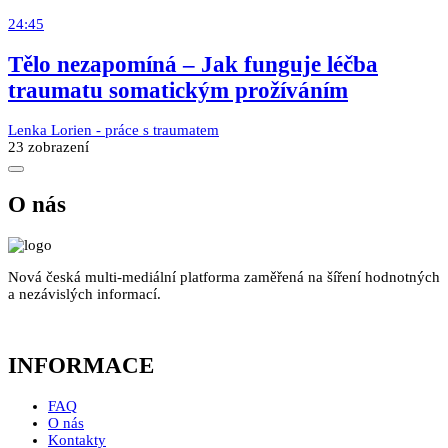
24:45
Tělo nezapomíná – Jak funguje léčba
traumatu somatickým prožíváním
Lenka Lorien - práce s traumatem
23 zobrazení
O nás
Nová česká multi-mediální platforma zaměřená na šíření hodnotných
a nezávislých informací.
INFORMACE
FAQ
O nás
Kontakty