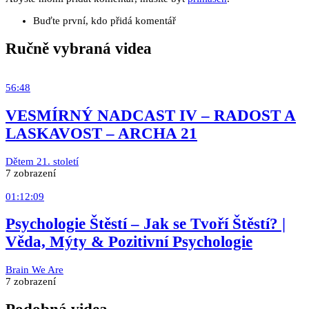
Buďte první, kdo přidá komentář
Ručně vybraná videa
56:48
VESMÍRNÝ NADCAST IV – RADOST A
LASKAVOST – ARCHA 21
Dětem 21. století
7 zobrazení
01:12:09
Psychologie Štěstí – Jak se Tvoří Štěstí? |
Věda, Mýty & Pozitivní Psychologie
Brain We Are
7 zobrazení