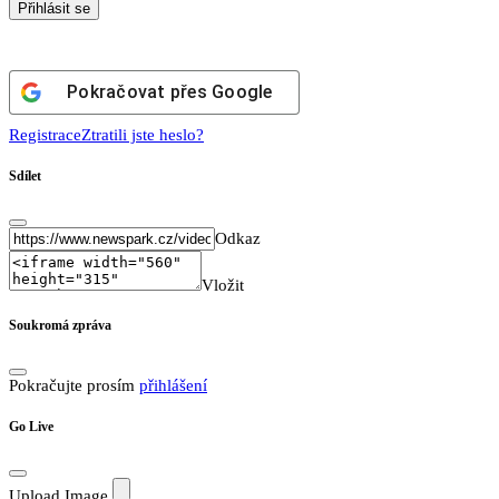
Pokračovat přes Google
Registrace
Ztratili jste heslo?
Sdílet
Odkaz
Vložit
Soukromá zpráva
Pokračujte prosím
přihlášení
Go Live
Upload Image