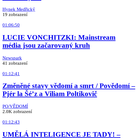
Hynek Medřický
19 zobrazení
01:06:50
LUCIE VONCHITZKI: Mainstream
média jsou začarovaný kruh
Newspark
41 zobrazení
01:12:41
Změněné stavy vědomí a smrt / Povědomí –
Pjér la Šé’z a Viliam Poltikovič
PO/VĚDOMÍ
2.0K zobrazení
01:12:43
UMĚLÁ INTELIGENCE JE TADY! –