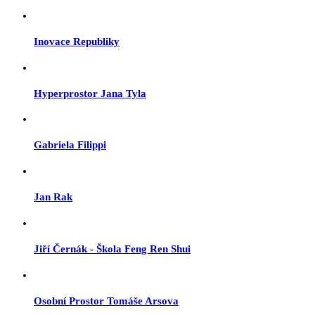
Inovace Republiky
Hyperprostor Jana Tyla
Gabriela Filippi
Jan Rak
Jiří Černák - Škola Feng Ren Shui
Osobní Prostor Tomáše Arsova