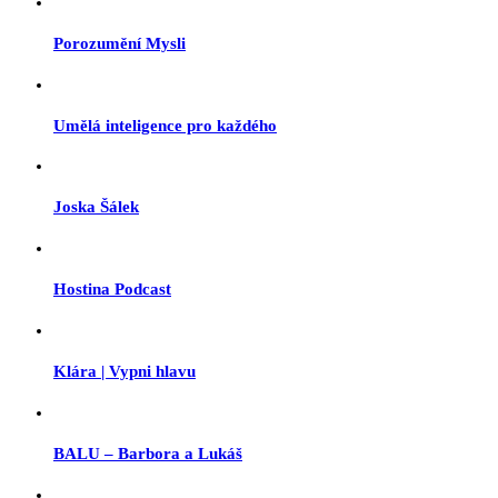
Porozumění Mysli
Umělá inteligence pro každého
Joska Šálek
Hostina Podcast
Klára | Vypni hlavu
BALU – Barbora a Lukáš