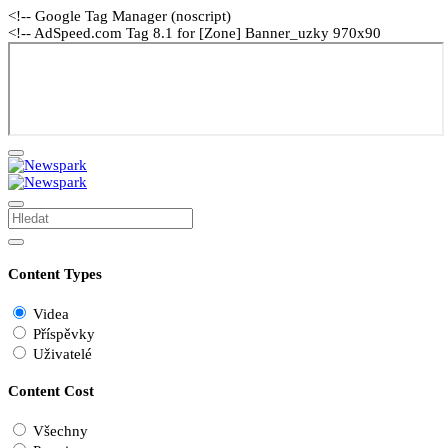
<!-- Google Tag Manager (noscript)
<!-- AdSpeed.com Tag 8.1 for [Zone] Banner_uzky 970x90
Content Types
Videa
Příspěvky
Uživatelé
Content Cost
Všechny