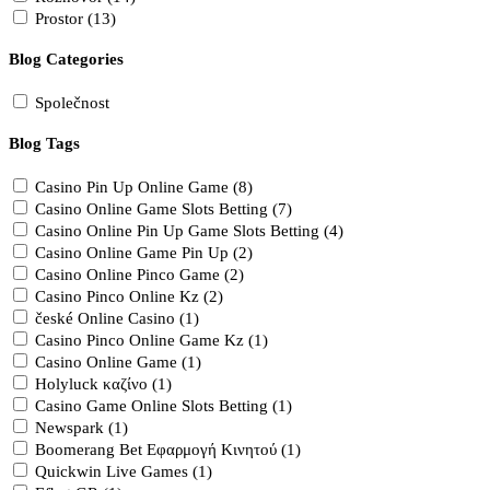
Prostor (13)
Blog Categories
Společnost
Blog Tags
Casino Pin Up Online Game (8)
Casino Online Game Slots Betting (7)
Casino Online Pin Up Game Slots Betting (4)
Casino Online Game Pin Up (2)
Casino Online Pinco Game (2)
Casino Pinco Online Kz (2)
české Online Casino (1)
Casino Pinco Online Game Kz (1)
Casino Online Game (1)
Holyluck καζίνο (1)
Casino Game Online Slots Betting (1)
Newspark (1)
Boomerang Bet Εφαρμογή Κινητού (1)
Quickwin Live Games (1)