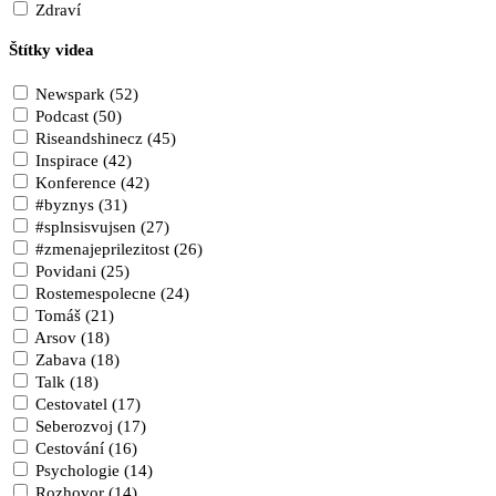
Zdraví
Štítky videa
Newspark (52)
Podcast (50)
Riseandshinecz (45)
Inspirace (42)
Konference (42)
#byznys (31)
#splnsisvujsen (27)
#zmenajeprilezitost (26)
Povidani (25)
Rostemespolecne (24)
Tomáš (21)
Arsov (18)
Zabava (18)
Talk (18)
Cestovatel (17)
Seberozvoj (17)
Cestování (16)
Psychologie (14)
Rozhovor (14)