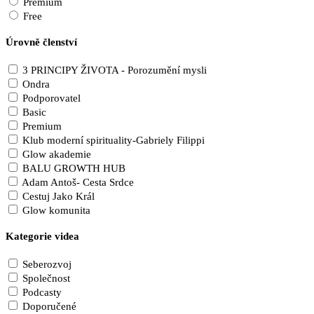
Premium
Free
Úrovně členství
3 PRINCIPY ŽIVOTA - Porozumění mysli
Ondra
Podporovatel
Basic
Premium
Klub moderní spirituality-Gabriely Filippi
Glow akademie
BALU GROWTH HUB
Adam Antoš- Cesta Srdce
Cestuj Jako Král
Glow komunita
Kategorie videa
Seberozvoj
Společnost
Podcasty
Doporučené