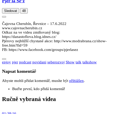
Pjér la Šé’z
Sledovat
48
Čajovna Cherubín, Řevnice – 17.6.2022
www.cajovnacherubin.cz
Odkaz na ve videu zmiňovaný blog:
https://danastoflova.blog.idnes.cz/
Pjérovy nejbližší chystané akce: http://www.modrabrana.cz/show-
free.htm?fid=59
FB: https://www.facebook.com/groups/pjerlasez
enjoy
pjer
podcast
povidani
seberozvoj
Show
talk
talkshow
Napsat komentář
Abyste mohli přidat komentář, musíte být
přihlášen
.
Buďte první, kdo přidá komentář
Ručně vybraná videa
01:38:16