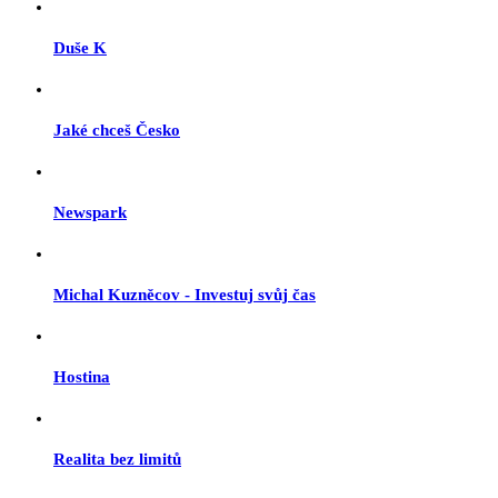
Duše K
Jaké chceš Česko
Newspark
Michal Kuzněcov - Investuj svůj čas
Hostina
Realita bez limitů