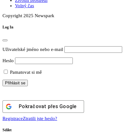
Životní prostředí
Volný čas
Copyright 2025 Newspark
Log In
Uživatelské jméno nebo e-mail
Heslo
Pamatovat si mě
Pokračovat přes Google
Registrace
Ztratili jste heslo?
Sdílet