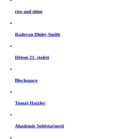
rise and shine
Radovan Dluhý-Smith
Dětem 21. století
Blockspace
Tomáš Hajzler
Akademie Soběstačnosti