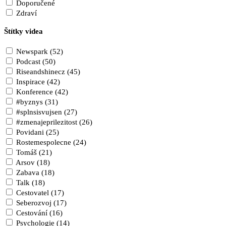
Doporučené
Zdraví
Štítky videa
Newspark (52)
Podcast (50)
Riseandshinecz (45)
Inspirace (42)
Konference (42)
#byznys (31)
#splnsisvujsen (27)
#zmenajeprilezitost (26)
Povidani (25)
Rostemespolecne (24)
Tomáš (21)
Arsov (18)
Zabava (18)
Talk (18)
Cestovatel (17)
Seberozvoj (17)
Cestování (16)
Psychologie (14)