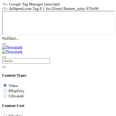
Loaded
:
0%
<!-- Google Tag Manager (noscript)
<!-- AdSpeed.com Tag 8.1 for [Zone] Banner_uzky 970x90
Načítání...
Content Types
Videa
Příspěvky
Uživatelé
Content Cost
Všechny