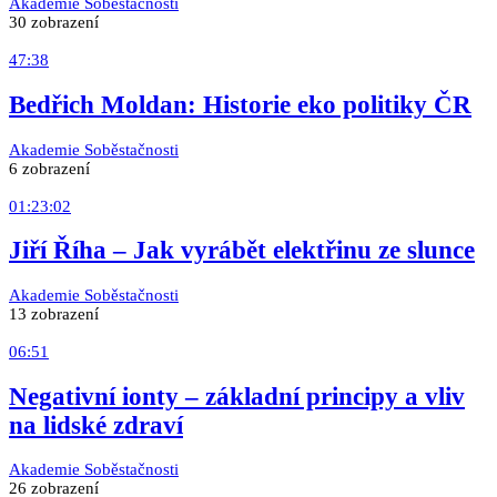
Akademie Soběstačnosti
30 zobrazení
47:38
Bedřich Moldan: Historie eko politiky ČR
Akademie Soběstačnosti
6 zobrazení
01:23:02
Jiří Říha – Jak vyrábět elektřinu ze slunce
Akademie Soběstačnosti
13 zobrazení
06:51
Negativní ionty – základní principy a vliv
na lidské zdraví
Akademie Soběstačnosti
26 zobrazení