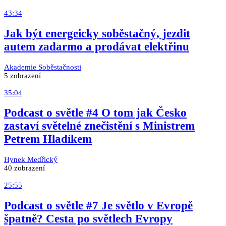
43:34
Jak být energeicky soběstačný, jezdit
autem zadarmo a prodávat elektřinu
Akademie Soběstačnosti
5 zobrazení
35:04
Podcast o světle #4 O tom jak Česko
zastaví světelné znečistění s Ministrem
Petrem Hladíkem
Hynek Medřický
40 zobrazení
25:55
Podcast o světle #7 Je světlo v Evropě
špatně? Cesta po světlech Evropy