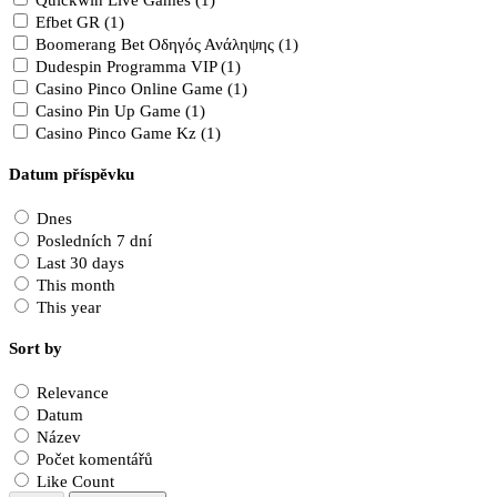
Quickwin Live Games (1)
Efbet GR (1)
Boomerang Bet Οδηγός Ανάληψης (1)
Dudespin Programma VIP (1)
Casino Pinco Online Game (1)
Casino Pin Up Game (1)
Casino Pinco Game Kz (1)
Datum příspěvku
Dnes
Posledních 7 dní
Last 30 days
This month
This year
Sort by
Relevance
Datum
Název
Počet komentářů
Like Count