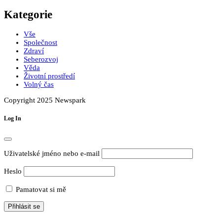
Kategorie
Vše
Společnost
Zdraví
Seberozvoj
Věda
Životní prostředí
Volný čas
Copyright 2025 Newspark
Log In
Uživatelské jméno nebo e-mail
Heslo
Pamatovat si mě