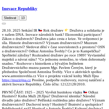
Inovace Republiky
Sledovat
13
28.10. 2025 Setkání IR
Rok družstev
Družstva a solidarita je
v našem DNA. Inovace národních bank? Ekonomiká participace?
Zákon o družstvech? Družstva jako cesta z krize. Ve svépomoci je
síla. Historie družstevnictví? Význam družstevnictví? Muzeum
družstevnictví? Sledovat dění v čase souvislostech a prostoru? OSN
a družstevnictví? Odkaz Antonína Švehly? Co je to Kampelička?
Spořitelní záložny? Rozkradení družstev po roce 1989? Vyvlastnění
majetků a návrat státu? “Co jednomu nemožno, to všem dohromady
snadno.” Rozhovor s historikem a bývalým ředitelem
Družstevnického muzea panem Mgr. Pavlem Černým, který je
předsedou Společnosti Antonína Švehly. Více o aktivitách spolku:
www.antoninsvehla.cz Více o projektu vzácné knihy Muži října
https://muzirijna.cz
Prosíme, podpořte rozhovory, rozvoj natáčení a
aktivit Inovace Republiky. Číslo účtu: 12122128/2010.
PRVNÍ ČÁST: 1925 – 2025 Vyvěsit husitskou vlajku
Odkaz
Husitství? Kniha Muži 28.října? Družstevní identita? Národní
divadlo jako družstvo? Petřínská rozhledna jako družstvo? Význam
družstevnictví? Duchovní texty? Husitství? Bratrství a spolupráce?
Pobělohorský exil? Hostivař a Antonín Švehla? Kulturní družstva?