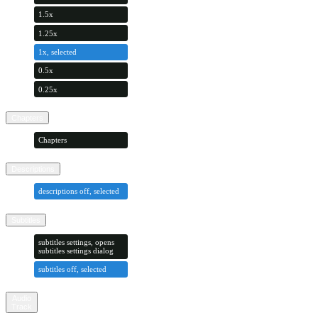
1.5x
1.25x
1x
, selected
0.5x
0.25x
Chapters
Chapters
Descriptions
descriptions off
, selected
Subtitles
subtitles settings
, opens
subtitles settings dialog
subtitles off
, selected
Audio
Track