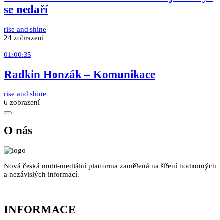
se nedaří
rise and shine
24 zobrazení
01:00:35
Radkin Honzák – Komunikace
rise and shine
6 zobrazení
O nás
Nová česká multi-mediální platforma zaměřená na šíření hodnotných
a nezávislých informací.
INFORMACE