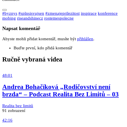
#byznys
#splnsisvujsen
#zmenajeprilezitost
inspirace
konference
mobing
riseandshinecz
rostemespolecne
Napsat komentář
Abyste mohli přidat komentář, musíte být
přihlášen
.
Buďte první, kdo přidá komentář
Ručně vybraná videa
48:01
Andrea Bohačíková „Rodičovství není
brzda“ – Podcast Realita Bez Limitů – 03
Realita bez limitů
91 zobrazení
42:16