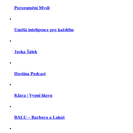
Porozumění Mysli
Umělá inteligence pro každého
Joska Šálek
Hostina Podcast
Klára | Vypni hlavu
BALU – Barbora a Lukáš