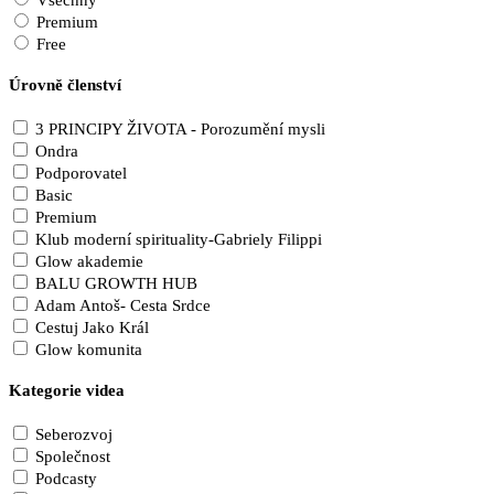
Premium
Free
Úrovně členství
3 PRINCIPY ŽIVOTA - Porozumění mysli
Ondra
Podporovatel
Basic
Premium
Klub moderní spirituality-Gabriely Filippi
Glow akademie
BALU GROWTH HUB
Adam Antoš- Cesta Srdce
Cestuj Jako Král
Glow komunita
Kategorie videa
Seberozvoj
Společnost
Podcasty