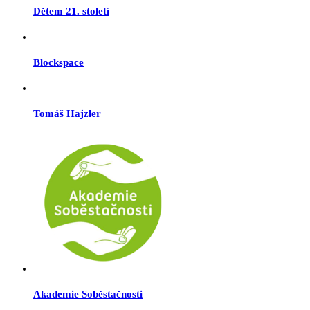
Dětem 21. století
Blockspace
Tomáš Hajzler
Akademie Soběstačnosti