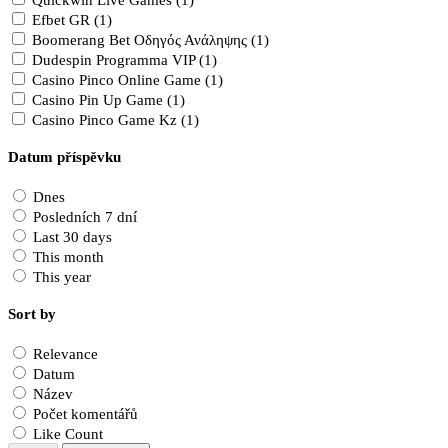
Quickwin Live Games (1)
Efbet GR (1)
Boomerang Bet Οδηγός Ανάληψης (1)
Dudespin Programma VIP (1)
Casino Pinco Online Game (1)
Casino Pin Up Game (1)
Casino Pinco Game Kz (1)
Datum příspěvku
Dnes
Posledních 7 dní
Last 30 days
This month
This year
Sort by
Relevance
Datum
Název
Počet komentářů
Like Count