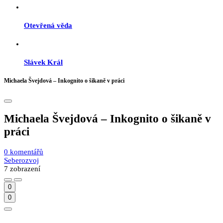
Otevřená věda
Slávek Král
Michaela Švejdová – Inkognito o šikaně v práci
Michaela Švejdová – Inkognito o šikaně v
práci
0 komentářů
Seberozvoj
7 zobrazení
0
0