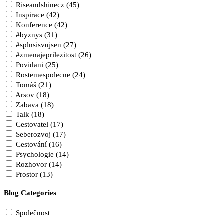
Riseandshinecz (45)
Inspirace (42)
Konference (42)
#byznys (31)
#splnsisvujsen (27)
#zmenajeprilezitost (26)
Povidani (25)
Rostemespolecne (24)
Tomáš (21)
Arsov (18)
Zabava (18)
Talk (18)
Cestovatel (17)
Seberozvoj (17)
Cestování (16)
Psychologie (14)
Rozhovor (14)
Prostor (13)
Blog Categories
Společnost