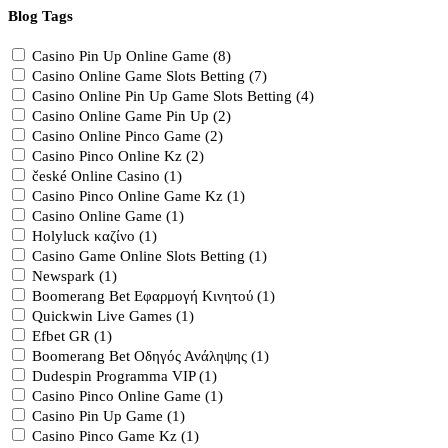
Blog Tags
Casino Pin Up Online Game (8)
Casino Online Game Slots Betting (7)
Casino Online Pin Up Game Slots Betting (4)
Casino Online Game Pin Up (2)
Casino Online Pinco Game (2)
Casino Pinco Online Kz (2)
české Online Casino (1)
Casino Pinco Online Game Kz (1)
Casino Online Game (1)
Holyluck καζίνο (1)
Casino Game Online Slots Betting (1)
Newspark (1)
Boomerang Bet Εφαρμογή Κινητού (1)
Quickwin Live Games (1)
Efbet GR (1)
Boomerang Bet Οδηγός Ανάληψης (1)
Dudespin Programma VIP (1)
Casino Pinco Online Game (1)
Casino Pin Up Game (1)
Casino Pinco Game Kz (1)