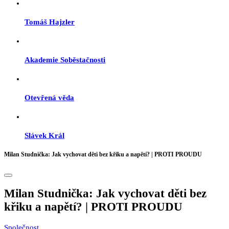
Tomáš Hajzler
Akademie Soběstačnosti
Otevřená věda
Slávek Král
Milan Studnička: Jak vychovat děti bez křiku a napětí? | PROTI PROUDU
Milan Studnička: Jak vychovat děti bez
křiku a napětí? | PROTI PROUDU
Společnost