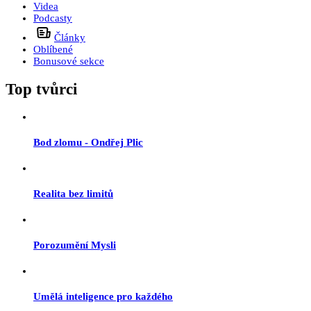
Videa
Podcasty
Články
Oblíbené
Bonusové sekce
Top tvůrci
Bod zlomu - Ondřej Plic
Realita bez limitů
Porozumění Mysli
Umělá inteligence pro každého