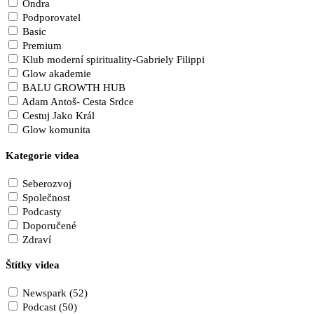
Ondra
Podporovatel
Basic
Premium
Klub moderní spirituality-Gabriely Filippi
Glow akademie
BALU GROWTH HUB
Adam Antoš- Cesta Srdce
Cestuj Jako Král
Glow komunita
Kategorie videa
Seberozvoj
Společnost
Podcasty
Doporučené
Zdraví
Štítky videa
Newspark (52)
Podcast (50)