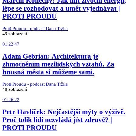
Martin Konečný: Jak mít životní energii,
lépe se rozhodovat a umět vyjednávat |
PROTI PROUDU
Proti Proudu - podcast Dana Tržila
49 zobrazení
01:22:47
Adam Gebrian: Architektura je
zhmotněním mezilidských vztahů. Za
hnusná města si můžeme sami.
Proti Proudu - podcast Dana Tržila
48 zobrazení
01:26:22
Petr Havlíček: Nejčastější mýty o výživě.
Proč tolik lidí nezvládá jíst zdravě? |
PROTI PROUDU