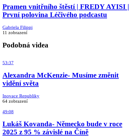
Pramen vnitřního štěstí | FREDY AYISI |
První polovina Léčivého podcastu
Gabriela Filippi
11 zobrazení
Podobná videa
53:37
Alexandra McKenzie- Musíme změnit
vidění světa
Inovace Republiky
64 zobrazení
49:08
Lukáš Kovanda- Německo bude v roce
2025 z 95 % závislé na Číně