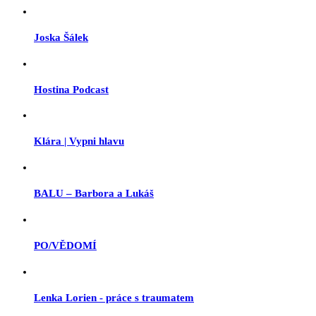
Joska Šálek
Hostina Podcast
Klára | Vypni hlavu
BALU – Barbora a Lukáš
PO/VĚDOMÍ
Lenka Lorien - práce s traumatem