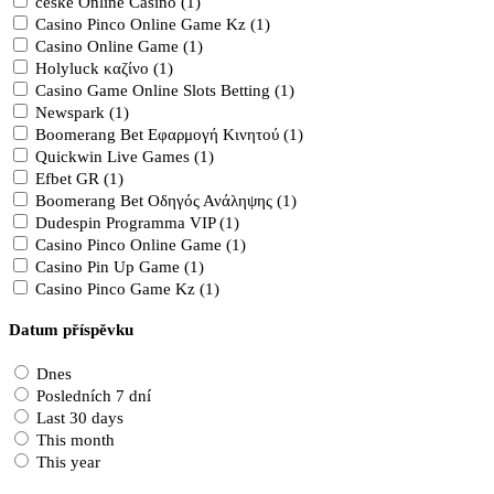
české Online Casino (1)
Casino Pinco Online Game Kz (1)
Casino Online Game (1)
Holyluck καζίνο (1)
Casino Game Online Slots Betting (1)
Newspark (1)
Boomerang Bet Εφαρμογή Κινητού (1)
Quickwin Live Games (1)
Efbet GR (1)
Boomerang Bet Οδηγός Ανάληψης (1)
Dudespin Programma VIP (1)
Casino Pinco Online Game (1)
Casino Pin Up Game (1)
Casino Pinco Game Kz (1)
Datum příspěvku
Dnes
Posledních 7 dní
Last 30 days
This month
This year