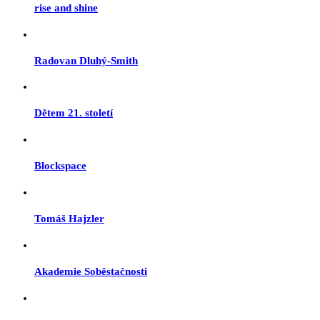
rise and shine
Radovan Dluhý-Smith
Dětem 21. století
Blockspace
Tomáš Hajzler
Akademie Soběstačnosti