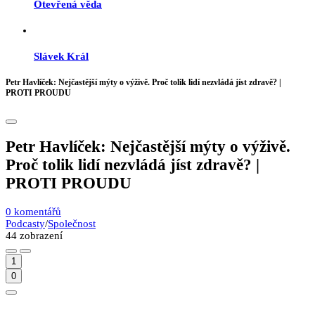
Otevřená věda
Slávek Král
Petr Havlíček: Nejčastější mýty o výživě. Proč tolik lidí nezvládá jíst zdravě? |
PROTI PROUDU
Petr Havlíček: Nejčastější mýty o výživě.
Proč tolik lidí nezvládá jíst zdravě? |
PROTI PROUDU
0 komentářů
Podcasty
/
Společnost
44 zobrazení
1
0