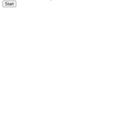
Start