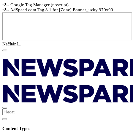
<!-- Google Tag Manager (noscript)
<!-- AdSpeed.com Tag 8.1 for [Zone] Banner_uzky 970x90
Načítání...
Content Types