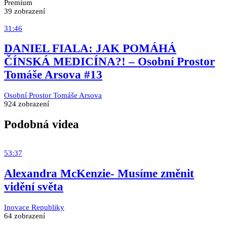
Premium
39 zobrazení
31:46
DANIEL FIALA: JAK POMÁHÁ
ČÍNSKÁ MEDICÍNA?! – Osobní Prostor
Tomáše Arsova #13
Osobní Prostor Tomáše Arsova
924 zobrazení
Podobná videa
53:37
Alexandra McKenzie- Musíme změnit
vidění světa
Inovace Republiky
64 zobrazení