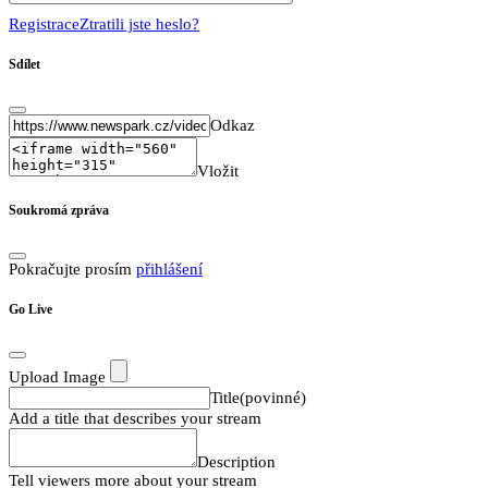
Registrace
Ztratili jste heslo?
Sdílet
Odkaz
Vložit
Soukromá zpráva
Pokračujte prosím
přihlášení
Go Live
Upload Image
Title
(povinné)
Add a title that describes your stream
Description
Tell viewers more about your stream