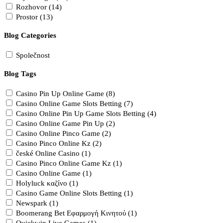
Rozhovor (14)
Prostor (13)
Blog Categories
Společnost
Blog Tags
Casino Pin Up Online Game (8)
Casino Online Game Slots Betting (7)
Casino Online Pin Up Game Slots Betting (4)
Casino Online Game Pin Up (2)
Casino Online Pinco Game (2)
Casino Pinco Online Kz (2)
české Online Casino (1)
Casino Pinco Online Game Kz (1)
Casino Online Game (1)
Holyluck καζίνο (1)
Casino Game Online Slots Betting (1)
Newspark (1)
Boomerang Bet Εφαρμογή Κινητού (1)