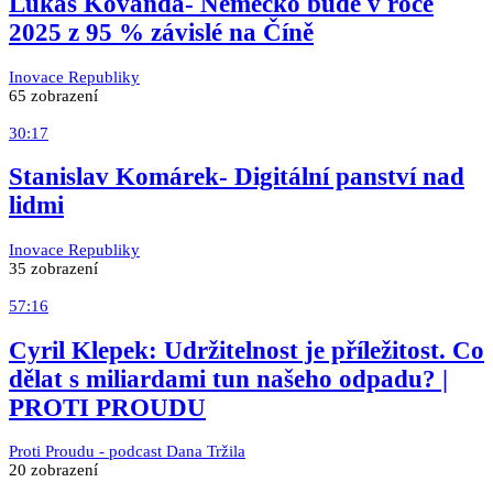
Lukáš Kovanda- Německo bude v roce
2025 z 95 % závislé na Číně
Inovace Republiky
65 zobrazení
30:17
Stanislav Komárek- Digitální panství nad
lidmi
Inovace Republiky
35 zobrazení
57:16
Cyril Klepek: Udržitelnost je příležitost. Co
dělat s miliardami tun našeho odpadu? |
PROTI PROUDU
Proti Proudu - podcast Dana Tržila
20 zobrazení