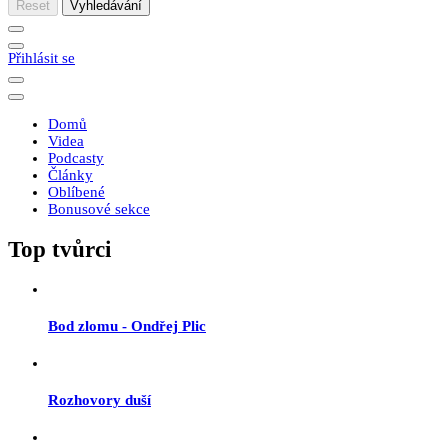
Reset
Vyhledávání
Přihlásit se
Domů
Videa
Podcasty
Články
Oblíbené
Bonusové sekce
Top tvůrci
Bod zlomu - Ondřej Plic
Rozhovory duší