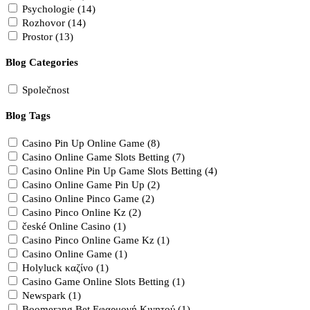
Psychologie (14)
Rozhovor (14)
Prostor (13)
Blog Categories
Společnost
Blog Tags
Casino Pin Up Online Game (8)
Casino Online Game Slots Betting (7)
Casino Online Pin Up Game Slots Betting (4)
Casino Online Game Pin Up (2)
Casino Online Pinco Game (2)
Casino Pinco Online Kz (2)
české Online Casino (1)
Casino Pinco Online Game Kz (1)
Casino Online Game (1)
Holyluck καζίνο (1)
Casino Game Online Slots Betting (1)
Newspark (1)
Boomerang Bet Εφαρμογή Κινητού (1)