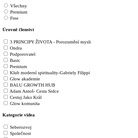
Všechny
Premium
Free
Úrovně členství
3 PRINCIPY ŽIVOTA - Porozumění mysli
Ondra
Podporovatel
Basic
Premium
Klub moderní spirituality-Gabriely Filippi
Glow akademie
BALU GROWTH HUB
Adam Antoš- Cesta Srdce
Cestuj Jako Král
Glow komunita
Kategorie videa
Seberozvoj
Společnost