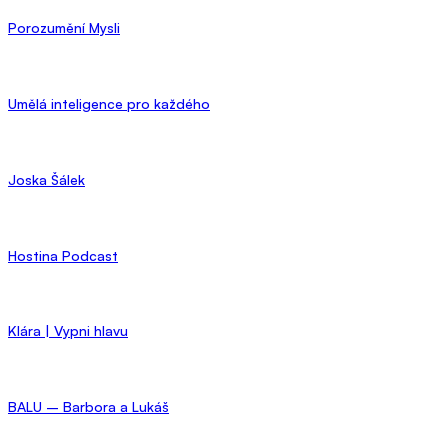
Porozumění Mysli
Umělá inteligence pro každého
Joska Šálek
Hostina Podcast
Klára | Vypni hlavu
BALU – Barbora a Lukáš