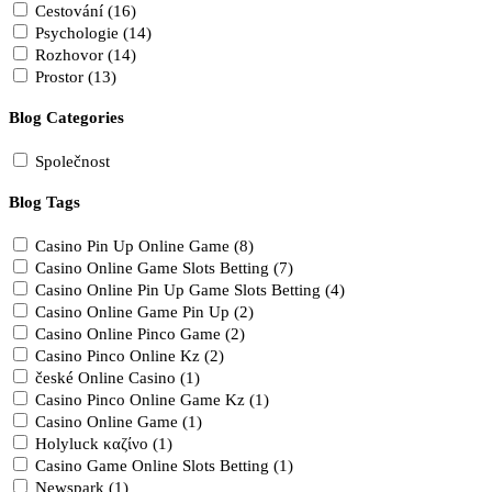
Cestování (16)
Psychologie (14)
Rozhovor (14)
Prostor (13)
Blog Categories
Společnost
Blog Tags
Casino Pin Up Online Game (8)
Casino Online Game Slots Betting (7)
Casino Online Pin Up Game Slots Betting (4)
Casino Online Game Pin Up (2)
Casino Online Pinco Game (2)
Casino Pinco Online Kz (2)
české Online Casino (1)
Casino Pinco Online Game Kz (1)
Casino Online Game (1)
Holyluck καζίνο (1)
Casino Game Online Slots Betting (1)
Newspark (1)