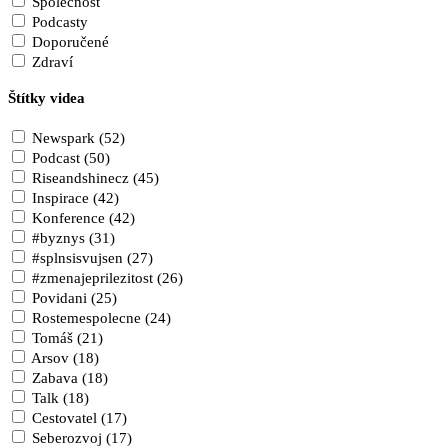
Společnost
Podcasty
Doporučené
Zdraví
Štítky videa
Newspark (52)
Podcast (50)
Riseandshinecz (45)
Inspirace (42)
Konference (42)
#byznys (31)
#splnsisvujsen (27)
#zmenajeprilezitost (26)
Povidani (25)
Rostemespolecne (24)
Tomáš (21)
Arsov (18)
Zabava (18)
Talk (18)
Cestovatel (17)
Seberozvoj (17)