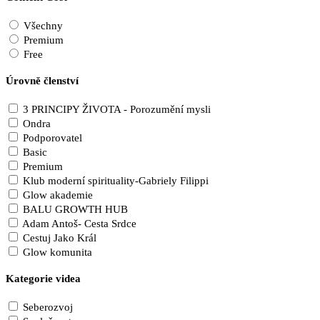
Všechny
Premium
Free
Úrovně členství
3 PRINCIPY ŽIVOTA - Porozumění mysli
Ondra
Podporovatel
Basic
Premium
Klub moderní spirituality-Gabriely Filippi
Glow akademie
BALU GROWTH HUB
Adam Antoš- Cesta Srdce
Cestuj Jako Král
Glow komunita
Kategorie videa
Seberozvoj