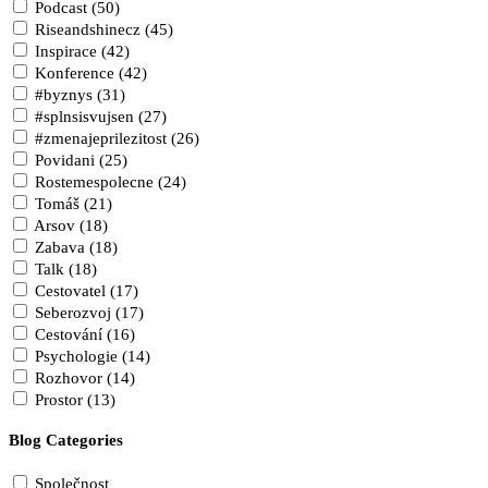
Podcast (50)
Riseandshinecz (45)
Inspirace (42)
Konference (42)
#byznys (31)
#splnsisvujsen (27)
#zmenajeprilezitost (26)
Povidani (25)
Rostemespolecne (24)
Tomáš (21)
Arsov (18)
Zabava (18)
Talk (18)
Cestovatel (17)
Seberozvoj (17)
Cestování (16)
Psychologie (14)
Rozhovor (14)
Prostor (13)
Blog Categories
Společnost