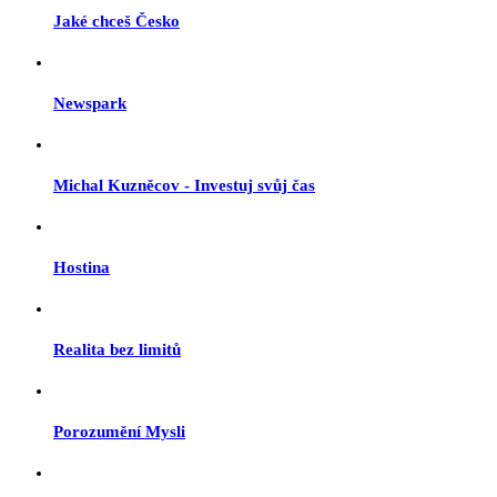
Jaké chceš Česko
Newspark
Michal Kuzněcov - Investuj svůj čas
Hostina
Realita bez limitů
Porozumění Mysli