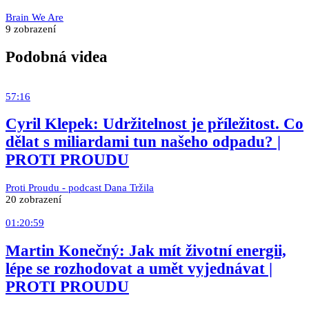
Brain We Are
9 zobrazení
Podobná videa
57:16
Cyril Klepek: Udržitelnost je příležitost. Co
dělat s miliardami tun našeho odpadu? |
PROTI PROUDU
Proti Proudu - podcast Dana Tržila
20 zobrazení
01:20:59
Martin Konečný: Jak mít životní energii,
lépe se rozhodovat a umět vyjednávat |
PROTI PROUDU