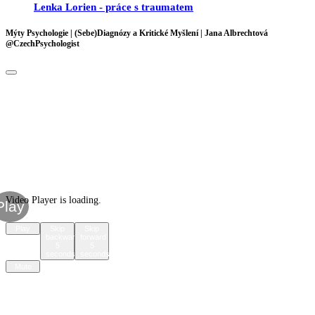
Lenka Lorien - práce s traumatem
Mýty Psychologie | (Sebe)Diagnózy a Kritické Myšlení | Jana Albrechtová
@CzechPsychologist
Video Player is loading.
Play
Play
Skip
Skip
Video
backward
forward
5
5
seconds
seconds
Mute
Current
0:00
Time
/
Duration
0:00
Stream