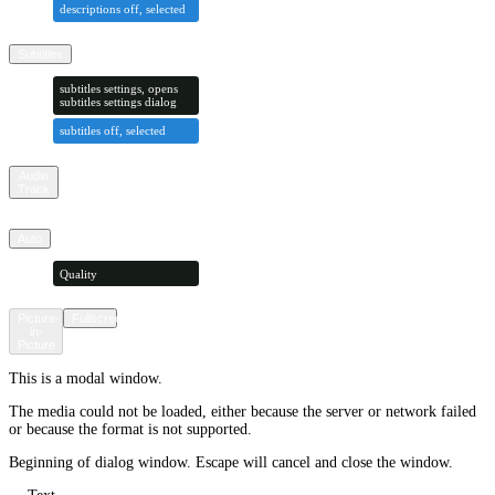
descriptions off
, selected
Subtitles
subtitles settings
, opens
subtitles settings dialog
subtitles off
, selected
Audio
Track
Auto
Quality
Picture-
Fullscreen
in-
Picture
This is a modal window.
The media could not be loaded, either because the server or network failed
or because the format is not supported.
Beginning of dialog window. Escape will cancel and close the window.