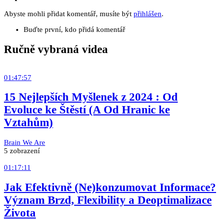
Abyste mohli přidat komentář, musíte být
přihlášen
.
Buďte první, kdo přidá komentář
Ručně vybraná videa
01:47:57
15 Nejlepších Myšlenek z 2024 : Od
Evoluce ke Štěstí (A Od Hranic ke
Vztahům)
Brain We Are
5 zobrazení
01:17:11
Jak Efektivně (Ne)konzumovat Informace?
Význam Brzd, Flexibility a Deoptimalizace
Života