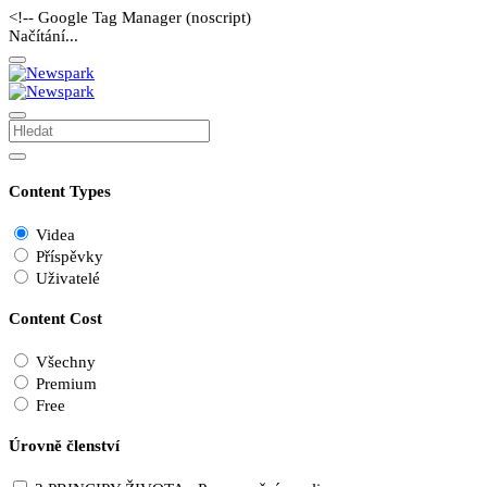
Loaded
:
0%
<!-- Google Tag Manager (noscript)
Načítání...
Content Types
Videa
Příspěvky
Uživatelé
Content Cost
Všechny
Premium
Free
Úrovně členství