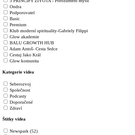
3 PRINCIPY ŽIVOTA - Porozumění mysli
Ondra
Podporovatel
Basic
Premium
Klub moderní spirituality-Gabriely Filippi
Glow akademie
BALU GROWTH HUB
Adam Antoš- Cesta Srdce
Cestuj Jako Král
Glow komunita
Kategorie videa
Seberozvoj
Společnost
Podcasty
Doporučené
Zdraví
Štítky videa
Newspark (52)