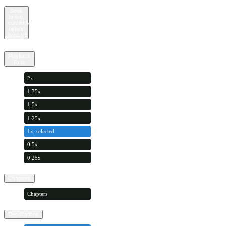
Type
LIVE
Seek
to live,
currently
behind
live
LIVE
1x
Playback
Rate
2x
1.75x
1.5x
1.25x
1x
, selected
0.5x
0.25x
Chapters
Chapters
Descriptions