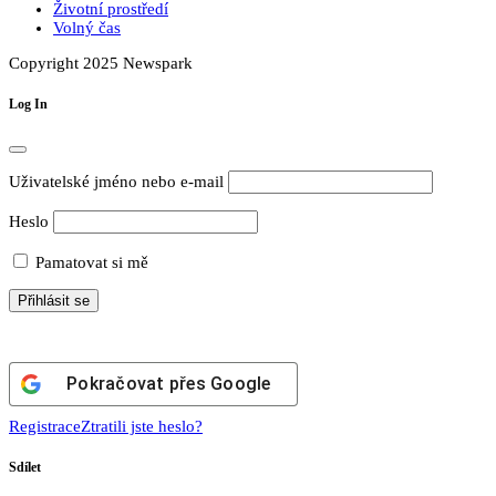
Životní prostředí
Volný čas
Copyright 2025 Newspark
Log In
Uživatelské jméno nebo e-mail
Heslo
Pamatovat si mě
Pokračovat přes Google
Registrace
Ztratili jste heslo?
Sdílet