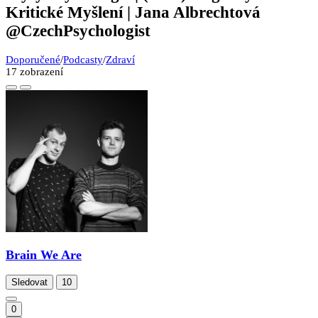
Kritické Myšlení | Jana Albrechtová
@CzechPsychologist
Doporučené
/
Podcasty
/
Zdraví
17 zobrazení
Brain We Are
Sledovat
10
0