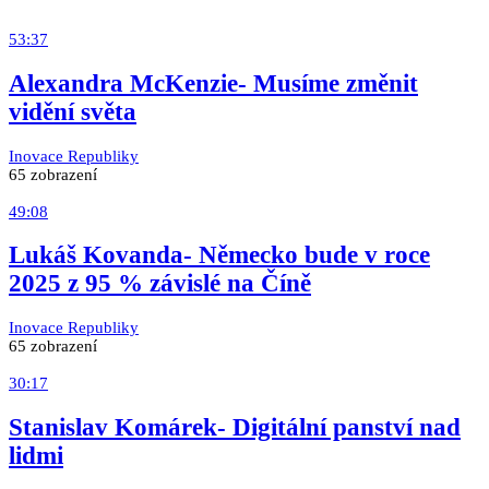
53:37
Alexandra McKenzie- Musíme změnit
vidění světa
Inovace Republiky
65 zobrazení
49:08
Lukáš Kovanda- Německo bude v roce
2025 z 95 % závislé na Číně
Inovace Republiky
65 zobrazení
30:17
Stanislav Komárek- Digitální panství nad
lidmi