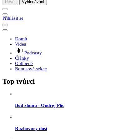
Reset
Vyhledávání
Přihlásit se
Domů
Videa
Podcasty
Články
Oblíbené
Bonusové sekce
Top tvůrci
Bod zlomu - Ondřej Plic
Rozhovory duší