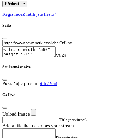
Registrace
Ztratili jste heslo?
Sdílet
Odkaz
Vložit
Soukromá zpráva
Pokračujte prosím
přihlášení
Go Live
Upload Image
Title
(povinné)
Add a title that describes your stream
Description