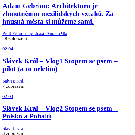
Adam Gebrian: Architektura je
zhmotněním mezilidských vztahů. Za
hnusná města si můžeme sami.
Proti Proudu - podcast Dana Tržila
48 zobrazení
02:04
Slávek Král – Vlog1 Stopem se psem –
pilot (a to neletim)
Slávek Král
7 zobrazení
02:03
Slávek Král – Vlog2 Stopem se psem –
Polsko a Pobaltí
Slávek Král
3 zobrazení