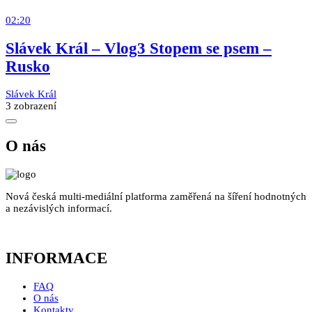
02:20
Slávek Král – Vlog3 Stopem se psem –
Rusko
Slávek Král
3 zobrazení
O nás
Nová česká multi-mediální platforma zaměřená na šíření hodnotných
a nezávislých informací.
INFORMACE
FAQ
O nás
Kontakty