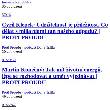
Inovace Republiky
35 zobrazení
57:16
Cyril Klepek: Udržitelnost je příležitost. Co
dělat s miliardami tun našeho odpadu? |
PROTI PROUDU
Proti Proudu - podcast Dana Tržila
20 zobrazení
01:20:59
Martin Konečný: Jak mít životní energii,
lépe se rozhodovat a umět vyjednávat |
PROTI PROUDU
Proti Proudu - podcast Dana Tržila
49 zobrazení
01:22:47