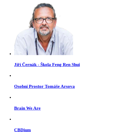
Jiří Černák - Škola Feng Ren Shui
Osobní Prostor Tomáše Arsova
Brain We Are
CBDium