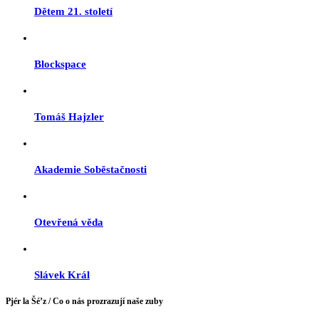
Dětem 21. století
Blockspace
Tomáš Hajzler
Akademie Soběstačnosti
Otevřená věda
Slávek Král
Pjér la Šé’z / Co o nás prozrazují naše zuby