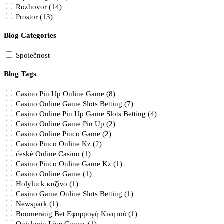
Rozhovor (14)
Prostor (13)
Blog Categories
Společnost
Blog Tags
Casino Pin Up Online Game (8)
Casino Online Game Slots Betting (7)
Casino Online Pin Up Game Slots Betting (4)
Casino Online Game Pin Up (2)
Casino Online Pinco Game (2)
Casino Pinco Online Kz (2)
české Online Casino (1)
Casino Pinco Online Game Kz (1)
Casino Online Game (1)
Holyluck καζίνο (1)
Casino Game Online Slots Betting (1)
Newspark (1)
Boomerang Bet Εφαρμογή Κινητού (1)