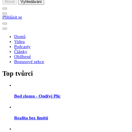
Reset
Vyhledávání
Přihlásit se
Domů
Videa
Podcasty
Články
Oblíbené
Bonusové sekce
Top tvůrci
Bod zlomu - Ondřej Plic
Realita bez limitů