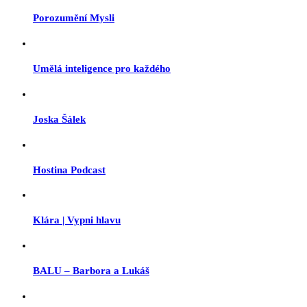
Porozumění Mysli
Umělá inteligence pro každého
Joska Šálek
Hostina Podcast
Klára | Vypni hlavu
BALU – Barbora a Lukáš