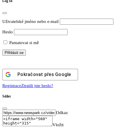
Log In
Uživatelské jméno nebo e-mail
Heslo
Pamatovat si mě
Pokračovat přes Google
Registrace
Ztratili jste heslo?
Sdílet
Odkaz
Vložit