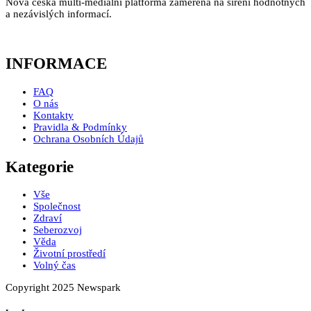
Nová česká multi-mediální platforma zaměřená na šíření hodnotných
a nezávislých informací.
INFORMACE
FAQ
O nás
Kontakty
Pravidla & Podmínky
Ochrana Osobních Údajů
Kategorie
Vše
Společnost
Zdraví
Seberozvoj
Věda
Životní prostředí
Volný čas
Copyright 2025 Newspark