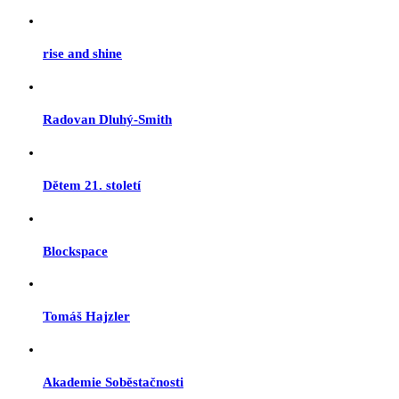
rise and shine
Radovan Dluhý-Smith
Dětem 21. století
Blockspace
Tomáš Hajzler
Akademie Soběstačnosti