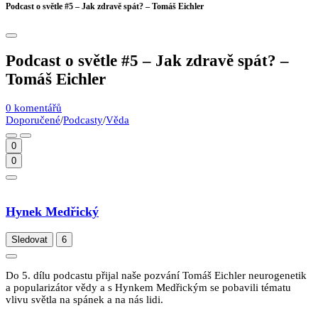
Podcast o světle #5 – Jak zdravě spát? – Tomáš Eichler
Podcast o světle #5 – Jak zdravě spát? –
Tomáš Eichler
0 komentářů
Doporučené
/
Podcasty
/
Věda
0
0
Hynek Medřický
Sledovat
6
Do 5. dílu podcastu přijal naše pozvání Tomáš Eichler neurogenetik
a popularizátor vědy a s Hynkem Medřickým se pobavili tématu
vlivu světla na spánek a na nás lidi.