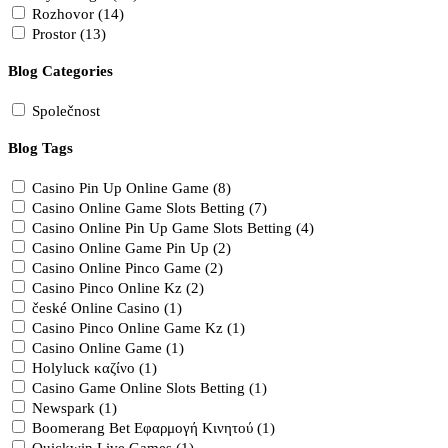
Rozhovor (14)
Prostor (13)
Blog Categories
Společnost
Blog Tags
Casino Pin Up Online Game (8)
Casino Online Game Slots Betting (7)
Casino Online Pin Up Game Slots Betting (4)
Casino Online Game Pin Up (2)
Casino Online Pinco Game (2)
Casino Pinco Online Kz (2)
české Online Casino (1)
Casino Pinco Online Game Kz (1)
Casino Online Game (1)
Holyluck καζίνο (1)
Casino Game Online Slots Betting (1)
Newspark (1)
Boomerang Bet Εφαρμογή Κινητού (1)