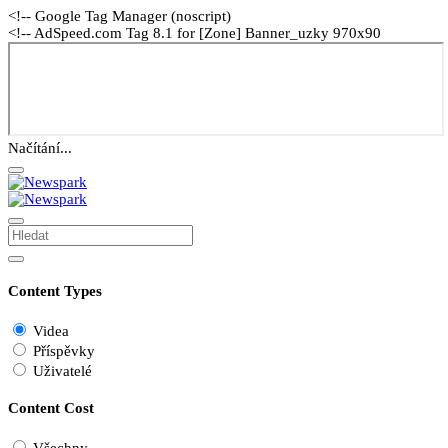
<!-- Google Tag Manager (noscript)
<!-- AdSpeed.com Tag 8.1 for [Zone] Banner_uzky 970x90
Načítání...
Content Types
Videa
Příspěvky
Uživatelé
Content Cost
Všechny