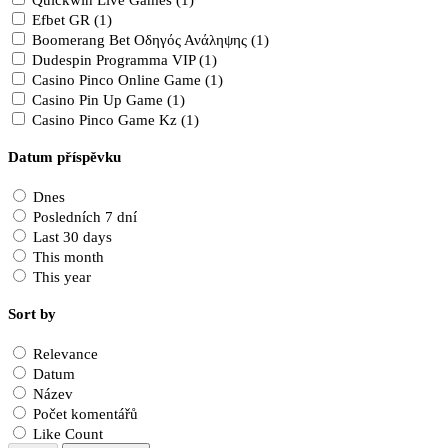
Quickwin Live Games (1)
Efbet GR (1)
Boomerang Bet Οδηγός Ανάληψης (1)
Dudespin Programma VIP (1)
Casino Pinco Online Game (1)
Casino Pin Up Game (1)
Casino Pinco Game Kz (1)
Datum příspěvku
Dnes
Posledních 7 dní
Last 30 days
This month
This year
Sort by
Relevance
Datum
Název
Počet komentářů
Like Count