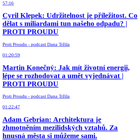
57:16
Cyril Klepek: Udržitelnost je příležitost. Co
dělat s miliardami tun našeho odpadu? |
PROTI PROUDU
Proti Proudu - podcast Dana Tržila
01:20:59
Martin Konečný: Jak mít životní energii,
lépe se rozhodovat a umět vyjednávat |
PROTI PROUDU
Proti Proudu - podcast Dana Tržila
01:22:47
Adam Gebrian: Architektura je
zhmotněním mezilidských vztahů. Za
hnusná města si můžeme sami.