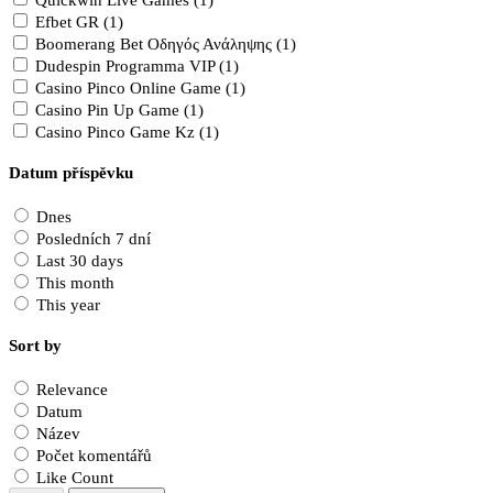
Quickwin Live Games (1)
Efbet GR (1)
Boomerang Bet Οδηγός Ανάληψης (1)
Dudespin Programma VIP (1)
Casino Pinco Online Game (1)
Casino Pin Up Game (1)
Casino Pinco Game Kz (1)
Datum příspěvku
Dnes
Posledních 7 dní
Last 30 days
This month
This year
Sort by
Relevance
Datum
Název
Počet komentářů
Like Count