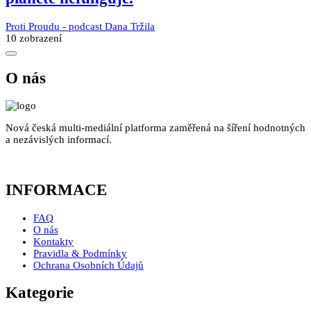
Proti Proudu - podcast Dana Tržila
10 zobrazení
O nás
Nová česká multi-mediální platforma zaměřená na šíření hodnotných
a nezávislých informací.
INFORMACE
FAQ
O nás
Kontakty
Pravidla & Podmínky
Ochrana Osobních Údajů
Kategorie