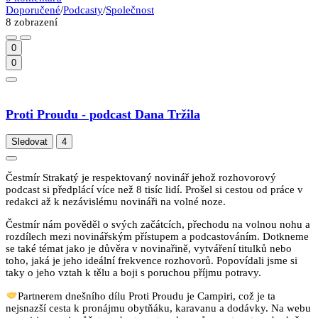
Doporučené
/
Podcasty
/
Společnost
8 zobrazení
0
0
Proti Proudu - podcast Dana Tržila
Sledovat
4
Čestmír Strakatý je respektovaný novinář jehož rozhovorový
podcast si předplácí více než 8 tisíc lidí. Prošel si cestou od práce v
redakci až k nezávislému novináři na volné noze.
Čestmír nám pověděl o svých začátcích, přechodu na volnou nohu a
rozdílech mezi novinářským přístupem a podcastováním. Dotkneme
se také témat jako je důvěra v novinařině, vytváření titulků nebo
toho, jaká je jeho ideální frekvence rozhovorů. Popovídali jsme si
taky o jeho vztah k tělu a boji s poruchou příjmu potravy.
Partnerem dnešního dílu Proti Proudu je Campiri, což je ta
nejsnazší cesta k pronájmu obytňáku, karavanu a dodávky. Na webu