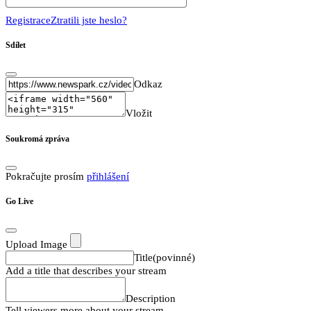
Registrace
Ztratili jste heslo?
Sdílet
Odkaz
Vložit
Soukromá zpráva
Pokračujte prosím
přihlášení
Go Live
Upload Image
Title
(povinné)
Add a title that describes your stream
Description
Tell viewers more about your stream