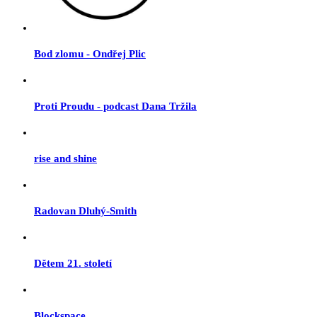
Bod zlomu - Ondřej Plic
Proti Proudu - podcast Dana Tržila
rise and shine
Radovan Dluhý-Smith
Dětem 21. století
Blockspace