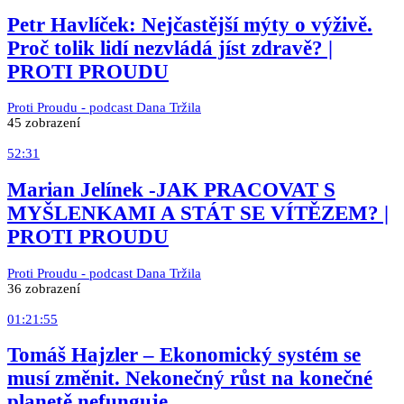
Petr Havlíček: Nejčastější mýty o výživě.
Proč tolik lidí nezvládá jíst zdravě? |
PROTI PROUDU
Proti Proudu - podcast Dana Tržila
45 zobrazení
52:31
Marian Jelínek -JAK PRACOVAT S
MYŠLENKAMI A STÁT SE VÍTĚZEM? |
PROTI PROUDU
Proti Proudu - podcast Dana Tržila
36 zobrazení
01:21:55
Tomáš Hajzler – Ekonomický systém se
musí změnit. Nekonečný růst na konečné
planetě nefunguje.