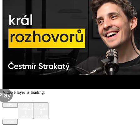
Video Player is loading.
Play
Play
Skip
Skip
Video
backward
forward
5
5
seconds
seconds
Mute
Current
0:00
Time
/
Duration
0:00