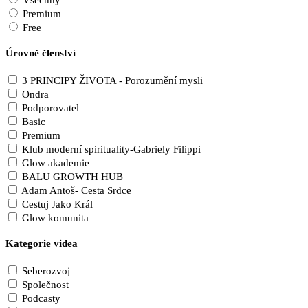
Premium
Free
Úrovně členství
3 PRINCIPY ŽIVOTA - Porozumění mysli
Ondra
Podporovatel
Basic
Premium
Klub moderní spirituality-Gabriely Filippi
Glow akademie
BALU GROWTH HUB
Adam Antoš- Cesta Srdce
Cestuj Jako Král
Glow komunita
Kategorie videa
Seberozvoj
Společnost
Podcasty