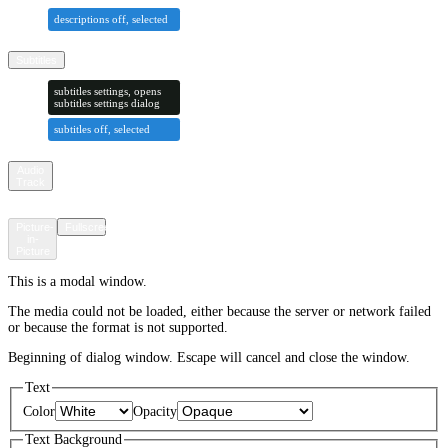
descriptions off
, selected
Subtitles
subtitles settings
, opens
subtitles settings dialog
subtitles off
, selected
Audio
Track
Picture-
Fullscreen
in-
Picture
This is a modal window.
The media could not be loaded, either because the server or network failed
or because the format is not supported.
Beginning of dialog window. Escape will cancel and close the window.
Text
Color
Opacity
Text Background