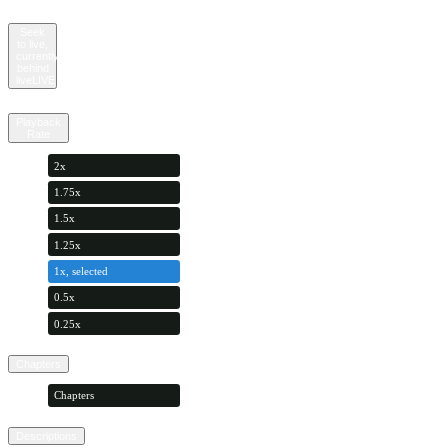
Stream
Type
LIVE
Seek
to live,
currently
behind
live
LIVE
1x
Playback
Rate
2x
1.75x
1.5x
1.25x
1x
, selected
0.5x
0.25x
Chapters
Chapters
Descriptions