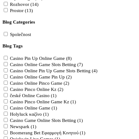
Rozhovor (14)
Prostor (13)
Blog Categories
Společnost
Blog Tags
Casino Pin Up Online Game (8)
Casino Online Game Slots Betting (7)
Casino Online Pin Up Game Slots Betting (4)
Casino Online Game Pin Up (2)
Casino Online Pinco Game (2)
Casino Pinco Online Kz (2)
české Online Casino (1)
Casino Pinco Online Game Kz (1)
Casino Online Game (1)
Holyluck καζίνο (1)
Casino Game Online Slots Betting (1)
Newspark (1)
Boomerang Bet Εφαρμογή Κινητού (1)