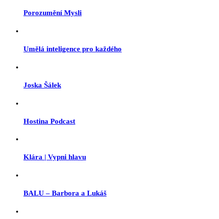
Porozumění Mysli
Umělá inteligence pro každého
Joska Šálek
Hostina Podcast
Klára | Vypni hlavu
BALU – Barbora a Lukáš