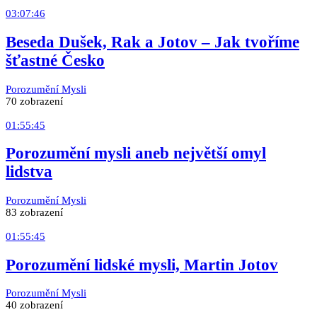
03:07:46
Beseda Dušek, Rak a Jotov – Jak tvoříme
šťastné Česko
Porozumění Mysli
70 zobrazení
01:55:45
Porozumění mysli aneb největší omyl
lidstva
Porozumění Mysli
83 zobrazení
01:55:45
Porozumění lidské mysli, Martin Jotov
Porozumění Mysli
40 zobrazení