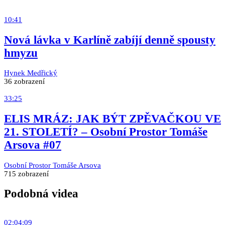
10:41
Nová lávka v Karlíně zabíjí denně spousty
hmyzu
Hynek Medřický
36 zobrazení
33:25
ELIS MRÁZ: JAK BÝT ZPĚVAČKOU VE
21. STOLETÍ? – Osobní Prostor Tomáše
Arsova #07
Osobní Prostor Tomáše Arsova
715 zobrazení
Podobná videa
02:04:09