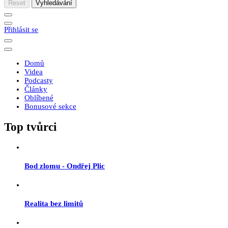
Reset
Vyhledávání
Přihlásit se
Domů
Videa
Podcasty
Články
Oblíbené
Bonusové sekce
Top tvůrci
Bod zlomu - Ondřej Plic
Realita bez limitů