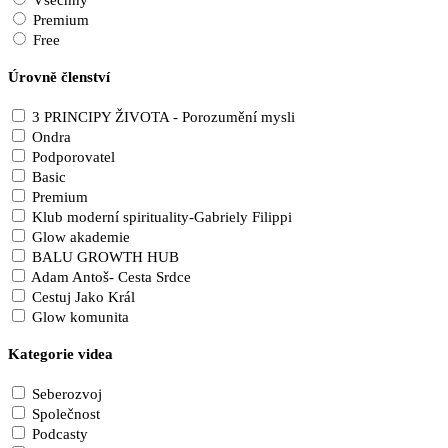
Premium
Free
Úrovně členství
3 PRINCIPY ŽIVOTA - Porozumění mysli
Ondra
Podporovatel
Basic
Premium
Klub moderní spirituality-Gabriely Filippi
Glow akademie
BALU GROWTH HUB
Adam Antoš- Cesta Srdce
Cestuj Jako Král
Glow komunita
Kategorie videa
Seberozvoj
Společnost
Podcasty