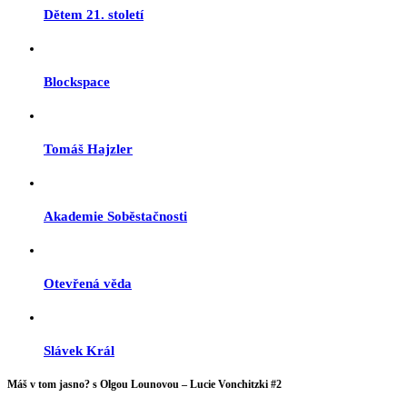
Dětem 21. století
Blockspace
Tomáš Hajzler
Akademie Soběstačnosti
Otevřená věda
Slávek Král
Máš v tom jasno? s Olgou Lounovou – Lucie Vonchitzki #2