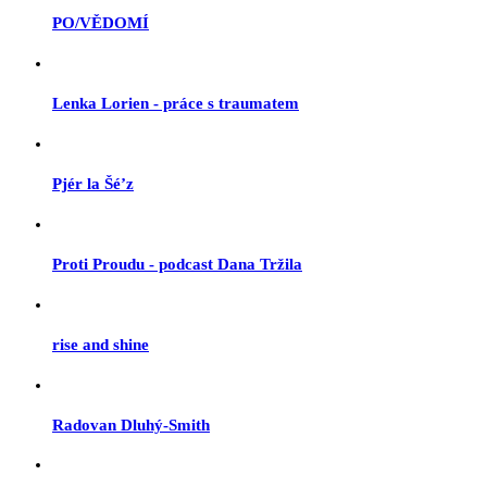
PO/VĚDOMÍ
Lenka Lorien - práce s traumatem
Pjér la Šé’z
Proti Proudu - podcast Dana Tržila
rise and shine
Radovan Dluhý-Smith