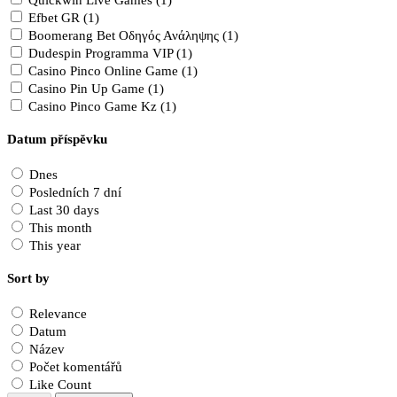
Quickwin Live Games (1)
Efbet GR (1)
Boomerang Bet Οδηγός Ανάληψης (1)
Dudespin Programma VIP (1)
Casino Pinco Online Game (1)
Casino Pin Up Game (1)
Casino Pinco Game Kz (1)
Datum příspěvku
Dnes
Posledních 7 dní
Last 30 days
This month
This year
Sort by
Relevance
Datum
Název
Počet komentářů
Like Count