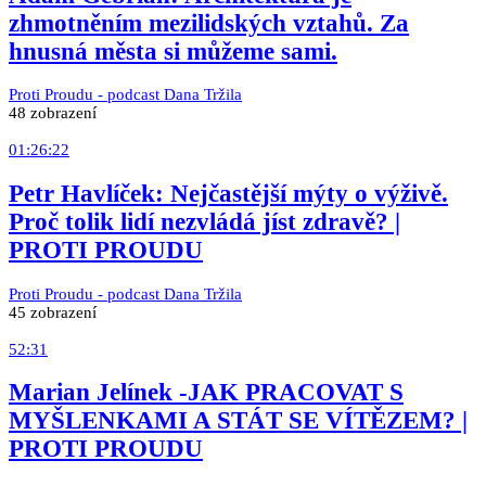
zhmotněním mezilidských vztahů. Za
hnusná města si můžeme sami.
Proti Proudu - podcast Dana Tržila
48 zobrazení
01:26:22
Petr Havlíček: Nejčastější mýty o výživě.
Proč tolik lidí nezvládá jíst zdravě? |
PROTI PROUDU
Proti Proudu - podcast Dana Tržila
45 zobrazení
52:31
Marian Jelínek -JAK PRACOVAT S
MYŠLENKAMI A STÁT SE VÍTĚZEM? |
PROTI PROUDU