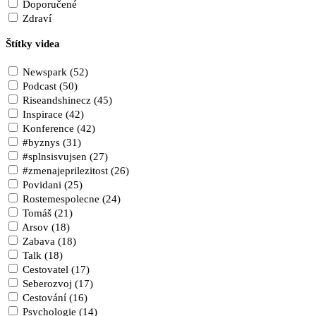
Doporučené
Zdraví
Štítky videa
Newspark (52)
Podcast (50)
Riseandshinecz (45)
Inspirace (42)
Konference (42)
#byznys (31)
#splnsisvujsen (27)
#zmenajeprilezitost (26)
Povidani (25)
Rostemespolecne (24)
Tomáš (21)
Arsov (18)
Zabava (18)
Talk (18)
Cestovatel (17)
Seberozvoj (17)
Cestování (16)
Psychologie (14)