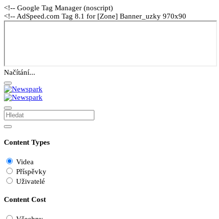
<!-- Google Tag Manager (noscript)
<!-- AdSpeed.com Tag 8.1 for [Zone] Banner_uzky 970x90
Načítání...
Content Types
Videa
Příspěvky
Uživatelé
Content Cost
Všechny