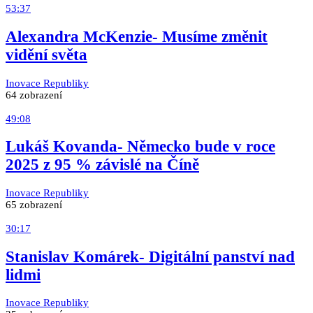
53:37
Alexandra McKenzie- Musíme změnit
vidění světa
Inovace Republiky
64 zobrazení
49:08
Lukáš Kovanda- Německo bude v roce
2025 z 95 % závislé na Číně
Inovace Republiky
65 zobrazení
30:17
Stanislav Komárek- Digitální panství nad
lidmi
Inovace Republiky