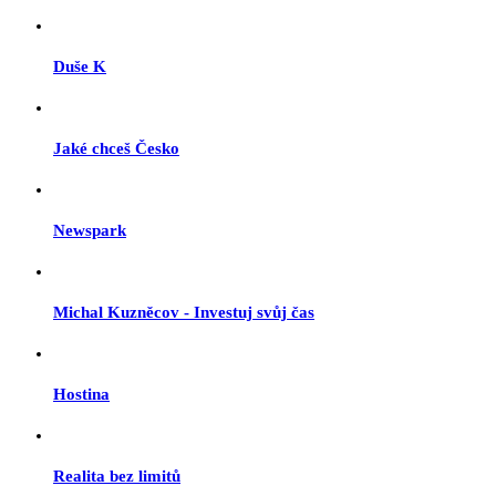
Duše K
Jaké chceš Česko
Newspark
Michal Kuzněcov - Investuj svůj čas
Hostina
Realita bez limitů