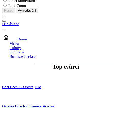
Počet komentářů
Like Count
Reset
Vyhledávání
Přihlásit se
Domů
Videa
Články
Oblíbené
Bonusové sekce
Top tvůrci
Bod zlomu - Ondřej Plic
Osobní Prostor Tomáše Arsova