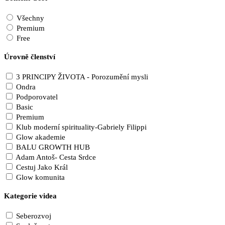
Všechny
Premium
Free
Úrovně členství
3 PRINCIPY ŽIVOTA - Porozumění mysli
Ondra
Podporovatel
Basic
Premium
Klub moderní spirituality-Gabriely Filippi
Glow akademie
BALU GROWTH HUB
Adam Antoš- Cesta Srdce
Cestuj Jako Král
Glow komunita
Kategorie videa
Seberozvoj