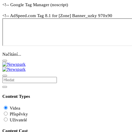
<!-- Google Tag Manager (noscript)
<!-- AdSpeed.com Tag 8.1 for [Zone] Banner_uzky 970x90
Načítání...
Content Types
Videa
Příspěvky
Uživatelé
Content Cost