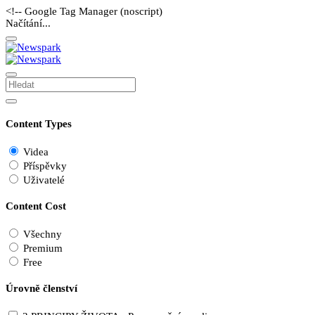
<!-- Google Tag Manager (noscript)
Načítání...
Content Types
Videa
Příspěvky
Uživatelé
Content Cost
Všechny
Premium
Free
Úrovně členství