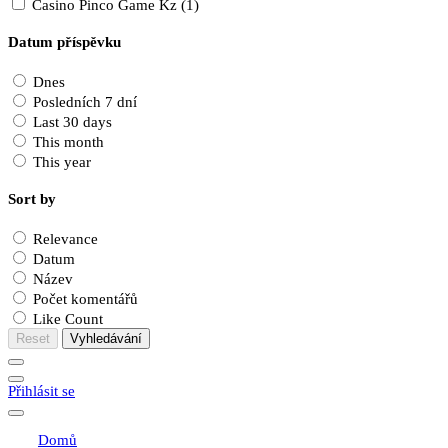
Casino Pinco Game Kz (1)
Datum příspěvku
Dnes
Posledních 7 dní
Last 30 days
This month
This year
Sort by
Relevance
Datum
Název
Počet komentářů
Like Count
Reset
Vyhledávání
Přihlásit se
Domů